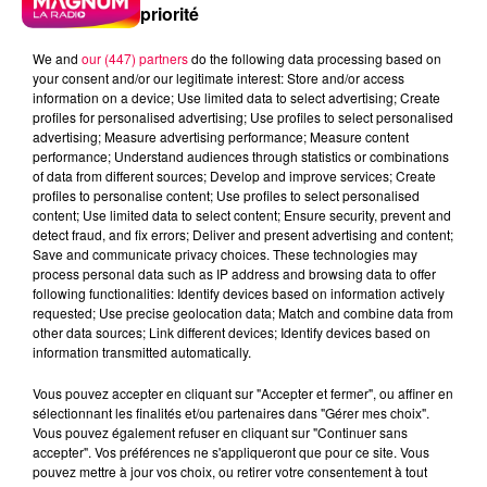
priorité
We and
our (447) partners
do the following data processing based on
your consent and/or our legitimate interest: Store and/or access
information on a device; Use limited data to select advertising; Create
profiles for personalised advertising; Use profiles to select personalised
advertising; Measure advertising performance; Measure content
performance; Understand audiences through statistics or combinations
of data from different sources; Develop and improve services; Create
profiles to personalise content; Use profiles to select personalised
content; Use limited data to select content; Ensure security, prevent and
detect fraud, and fix errors; Deliver and present advertising and content;
Save and communicate privacy choices. These technologies may
process personal data such as IP address and browsing data to offer
following functionalities: Identify devices based on information actively
requested; Use precise geolocation data; Match and combine data from
other data sources; Link different devices; Identify devices based on
information transmitted automatically.
podcasts/2024/06/Le-jeu-de-lanniversaire-du-
Vous pouvez accepter en cliquant sur "Accepter et fermer", ou affiner en
mercredi-12-juin.mp3
sélectionnant les finalités et/ou partenaires dans "Gérer mes choix".
Vous pouvez également refuser en cliquant sur "Continuer sans
accepter". Vos préférences ne s'appliqueront que pour ce site. Vous
pouvez mettre à jour vos choix, ou retirer votre consentement à tout