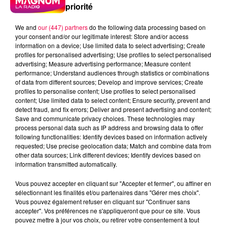
priorité
We and
our (447) partners
do the following data processing based on
your consent and/or our legitimate interest: Store and/or access
information on a device; Use limited data to select advertising; Create
profiles for personalised advertising; Use profiles to select personalised
advertising; Measure advertising performance; Measure content
performance; Understand audiences through statistics or combinations
of data from different sources; Develop and improve services; Create
profiles to personalise content; Use profiles to select personalised
content; Use limited data to select content; Ensure security, prevent and
detect fraud, and fix errors; Deliver and present advertising and content;
Save and communicate privacy choices. These technologies may
process personal data such as IP address and browsing data to offer
following functionalities: Identify devices based on information actively
requested; Use precise geolocation data; Match and combine data from
other data sources; Link different devices; Identify devices based on
information transmitted automatically.
podcasts/2024/03/Le-jeu-de-lanniversaire-du-
Vous pouvez accepter en cliquant sur "Accepter et fermer", ou affiner en
mercredi-13-mars.mp3
sélectionnant les finalités et/ou partenaires dans "Gérer mes choix".
Vous pouvez également refuser en cliquant sur "Continuer sans
accepter". Vos préférences ne s'appliqueront que pour ce site. Vous
pouvez mettre à jour vos choix, ou retirer votre consentement à tout