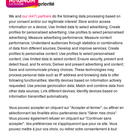
priorité
We and
our (447) partners
do the following data processing based on
your consent and/or our legitimate interest: Store and/or access
information on a device; Use limited data to select advertising; Create
profiles for personalised advertising; Use profiles to select personalised
advertising; Measure advertising performance; Measure content
performance; Understand audiences through statistics or combinations
of data from different sources; Develop and improve services; Create
profiles to personalise content; Use profiles to select personalised
content; Use limited data to select content; Ensure security, prevent and
detect fraud, and fix errors; Deliver and present advertising and content;
Save and communicate privacy choices. These technologies may
process personal data such as IP address and browsing data to offer
following functionalities: Identify devices based on information actively
requested; Use precise geolocation data; Match and combine data from
other data sources; Link different devices; Identify devices based on
information transmitted automatically.
podcasts/2024/01/Le-jeu-de-lanniversaire-du-
Vous pouvez accepter en cliquant sur "Accepter et fermer", ou affiner en
mercredi-24-janvier.mp3
sélectionnant les finalités et/ou partenaires dans "Gérer mes choix".
Vous pouvez également refuser en cliquant sur "Continuer sans
accepter". Vos préférences ne s'appliqueront que pour ce site. Vous
pouvez mettre à jour vos choix, ou retirer votre consentement à tout