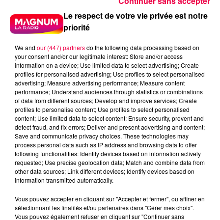
Continuer sans accepter
Le respect de votre vie privée est notre
priorité
We and
our (447) partners
do the following data processing based on
your consent and/or our legitimate interest: Store and/or access
information on a device; Use limited data to select advertising; Create
profiles for personalised advertising; Use profiles to select personalised
advertising; Measure advertising performance; Measure content
performance; Understand audiences through statistics or combinations
of data from different sources; Develop and improve services; Create
profiles to personalise content; Use profiles to select personalised
content; Use limited data to select content; Ensure security, prevent and
detect fraud, and fix errors; Deliver and present advertising and content;
Save and communicate privacy choices. These technologies may
process personal data such as IP address and browsing data to offer
following functionalities: Identify devices based on information actively
requested; Use precise geolocation data; Match and combine data from
other data sources; Link different devices; Identify devices based on
Flash infos
information transmitted automatically.
Crédit :
Flash infos
Vous pouvez accepter en cliquant sur "Accepter et fermer", ou affiner en
sélectionnant les finalités et/ou partenaires dans "Gérer mes choix".
podcasts/2023/12/Le-jeu-de-lanniversaire-du-
Vous pouvez également refuser en cliquant sur "Continuer sans