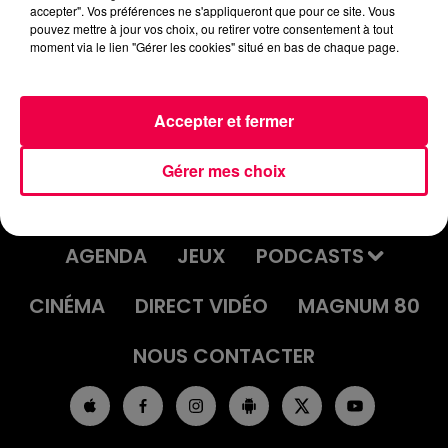
vendredi-15-decembre.mp3
accepter". Vos préférences ne s'appliqueront que pour ce site. Vous
pouvez mettre à jour vos choix, ou retirer votre consentement à tout
moment via le lien "Gérer les cookies" situé en bas de chaque page.
Accepter et fermer
Gérer mes choix
ACCUEIL
INFOS
EMISSIONS
AGENDA
JEUX
PODCASTS
CINÉMA
DIRECT VIDÉO
MAGNUM 80
NOUS CONTACTER