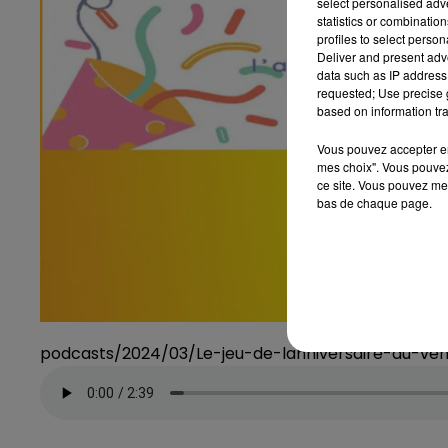
select personalised ad
statistics or combinatio
profiles to select person
Deliver and present adv
data such as IP address 
requested; Use precise g
based on information tra
Vous pouvez accepter en 
mes choix". Vous pouvez
ce site. Vous pouvez met
bas de chaque page.
podcasts/2024/03/Le-jeu-de-lanniversaire-du-ve