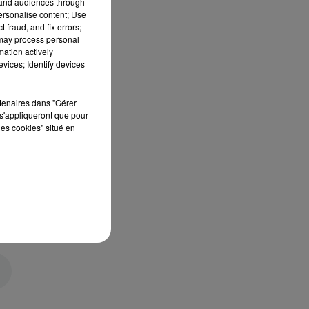
tand audiences through
personalise content; Use
 fraud, and fix errors;
 may process personal
mation actively
vices; Identify devices
rtenaires dans "Gérer
s'appliqueront que pour
les cookies" situé en