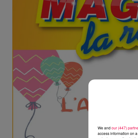
We and
our (447) partn
access information on a 