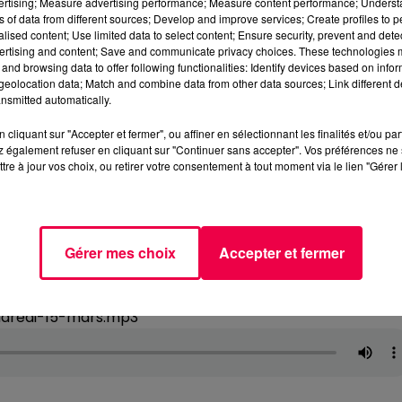
vertising; Measure advertising performance; Measure content performance; Unders
ns of data from different sources; Develop and improve services; Create profiles to 
alised content; Use limited data to select content; Ensure security, prevent and detect
ertising and content; Save and communicate privacy choices. These technologies
and browsing data to offer following functionalities: Identify devices based on infor
eolocation data; Match and combine data from other data sources; Link different de
nsmitted automatically.
cliquant sur "Accepter et fermer", ou affiner en sélectionnant les finalités et/ou pa
 également refuser en cliquant sur "Continuer sans accepter". Vos préférences ne 
tre à jour vos choix, ou retirer votre consentement à tout moment via le lien "Gérer 
Gérer mes choix
Accepter et fermer
ndredi-15-mars.mp3