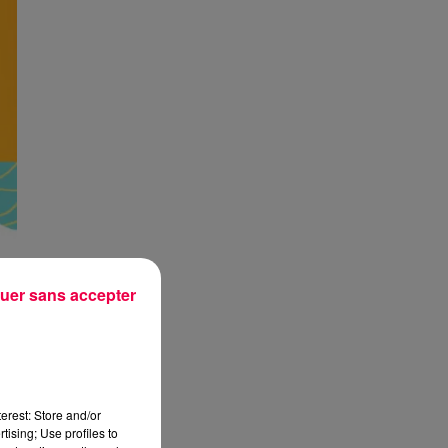
uer sans accepter
erest: Store and/or
tising; Use profiles to