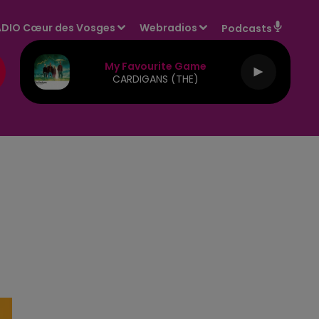
DIO Cœur des Vosges
Webradios
Podcasts
My Favourite Game
CARDIGANS (THE)