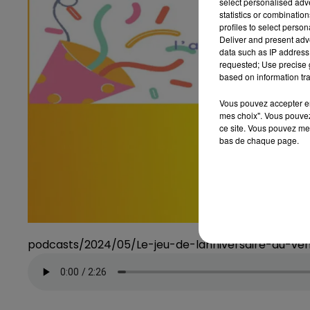
select personalised ad
statistics or combinatio
profiles to select person
Deliver and present adv
data such as IP address 
requested; Use precise g
based on information tra
Vous pouvez accepter en 
mes choix". Vous pouvez
ce site. Vous pouvez met
bas de chaque page.
podcasts/2024/05/Le-jeu-de-lanniversaire-du-ve