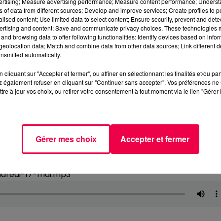
vertising; Measure advertising performance; Measure content performance; Unders
ns of data from different sources; Develop and improve services; Create profiles to 
alised content; Use limited data to select content; Ensure security, prevent and detect
ertising and content; Save and communicate privacy choices. These technologies
and browsing data to offer following functionalities: Identify devices based on infor
eolocation data; Match and combine data from other data sources; Link different de
nsmitted automatically.
cliquant sur "Accepter et fermer", ou affiner en sélectionnant les finalités et/ou pa
 également refuser en cliquant sur "Continuer sans accepter". Vos préférences ne 
tre à jour vos choix, ou retirer votre consentement à tout moment via le lien "Gérer 
Gérer mes choix
Accepter et fermer
ndredi-17-mai.mp3