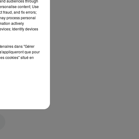
tand audiences through
personalise content; Use
 fraud, and fix errors;
 may process personal
mation actively
vices; Identify devices
rtenaires dans "Gérer
s'appliqueront que pour
les cookies" situé en