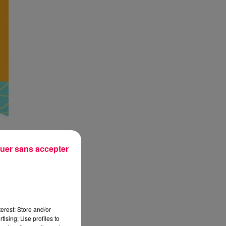
uer sans accepter
erest: Store and/or
tising; Use profiles to