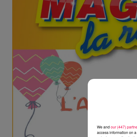
We and
our (447) partn
access information on a 