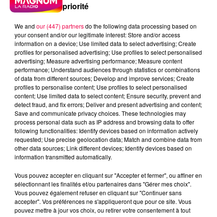
priorité
We and
our (447) partners
do the following data processing based on
your consent and/or our legitimate interest: Store and/or access
information on a device; Use limited data to select advertising; Create
profiles for personalised advertising; Use profiles to select personalised
advertising; Measure advertising performance; Measure content
performance; Understand audiences through statistics or combinations
of data from different sources; Develop and improve services; Create
profiles to personalise content; Use profiles to select personalised
content; Use limited data to select content; Ensure security, prevent and
detect fraud, and fix errors; Deliver and present advertising and content;
Save and communicate privacy choices. These technologies may
process personal data such as IP address and browsing data to offer
following functionalities: Identify devices based on information actively
requested; Use precise geolocation data; Match and combine data from
other data sources; Link different devices; Identify devices based on
information transmitted automatically.
podcasts/2024/03/Le-jeu-de-lanniversaire-du-
Vous pouvez accepter en cliquant sur "Accepter et fermer", ou affiner en
vendredi-22-mars.mp3
sélectionnant les finalités et/ou partenaires dans "Gérer mes choix".
Vous pouvez également refuser en cliquant sur "Continuer sans
accepter". Vos préférences ne s'appliqueront que pour ce site. Vous
pouvez mettre à jour vos choix, ou retirer votre consentement à tout