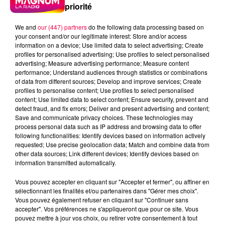
priorité
We and
our (447) partners
do the following data processing based on
your consent and/or our legitimate interest: Store and/or access
information on a device; Use limited data to select advertising; Create
profiles for personalised advertising; Use profiles to select personalised
advertising; Measure advertising performance; Measure content
performance; Understand audiences through statistics or combinations
of data from different sources; Develop and improve services; Create
profiles to personalise content; Use profiles to select personalised
content; Use limited data to select content; Ensure security, prevent and
detect fraud, and fix errors; Deliver and present advertising and content;
Save and communicate privacy choices. These technologies may
process personal data such as IP address and browsing data to offer
following functionalities: Identify devices based on information actively
requested; Use precise geolocation data; Match and combine data from
other data sources; Link different devices; Identify devices based on
information transmitted automatically.
podcasts/2024/04/Le-jeu-de-lanniversaire-du-
Vous pouvez accepter en cliquant sur "Accepter et fermer", ou affiner en
vendredi-26-avril.mp3
sélectionnant les finalités et/ou partenaires dans "Gérer mes choix".
Vous pouvez également refuser en cliquant sur "Continuer sans
accepter". Vos préférences ne s'appliqueront que pour ce site. Vous
pouvez mettre à jour vos choix, ou retirer votre consentement à tout