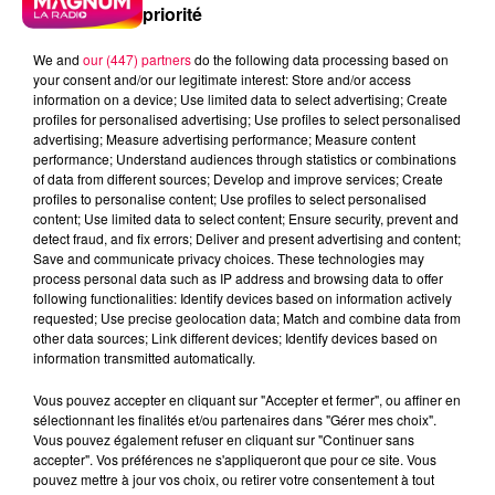
priorité
We and
our (447) partners
do the following data processing based on
your consent and/or our legitimate interest: Store and/or access
information on a device; Use limited data to select advertising; Create
profiles for personalised advertising; Use profiles to select personalised
advertising; Measure advertising performance; Measure content
performance; Understand audiences through statistics or combinations
of data from different sources; Develop and improve services; Create
profiles to personalise content; Use profiles to select personalised
content; Use limited data to select content; Ensure security, prevent and
detect fraud, and fix errors; Deliver and present advertising and content;
Save and communicate privacy choices. These technologies may
process personal data such as IP address and browsing data to offer
following functionalities: Identify devices based on information actively
requested; Use precise geolocation data; Match and combine data from
other data sources; Link different devices; Identify devices based on
information transmitted automatically.
podcasts/2024/08/Le-jeu-de-lanniversaire-du-
Vous pouvez accepter en cliquant sur "Accepter et fermer", ou affiner en
vendredi-30-aout.mp3
sélectionnant les finalités et/ou partenaires dans "Gérer mes choix".
Vous pouvez également refuser en cliquant sur "Continuer sans
accepter". Vos préférences ne s'appliqueront que pour ce site. Vous
pouvez mettre à jour vos choix, ou retirer votre consentement à tout