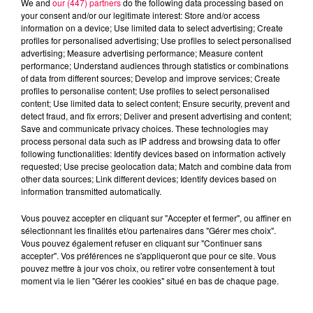
We and
our (447) partners
do the following data processing based on
your consent and/or our legitimate interest: Store and/or access
information on a device; Use limited data to select advertising; Create
profiles for personalised advertising; Use profiles to select personalised
advertising; Measure advertising performance; Measure content
performance; Understand audiences through statistics or combinations
of data from different sources; Develop and improve services; Create
profiles to personalise content; Use profiles to select personalised
content; Use limited data to select content; Ensure security, prevent and
detect fraud, and fix errors; Deliver and present advertising and content;
Save and communicate privacy choices. These technologies may
process personal data such as IP address and browsing data to offer
following functionalities: Identify devices based on information actively
requested; Use precise geolocation data; Match and combine data from
other data sources; Link different devices; Identify devices based on
podcasts/2025/10/20251006-Flashback.mp3
information transmitted automatically.
Vous pouvez accepter en cliquant sur "Accepter et fermer", ou affiner en
sélectionnant les finalités et/ou partenaires dans "Gérer mes choix".
Vous pouvez également refuser en cliquant sur "Continuer sans
accepter". Vos préférences ne s'appliqueront que pour ce site. Vous
pouvez mettre à jour vos choix, ou retirer votre consentement à tout
moment via le lien "Gérer les cookies" situé en bas de chaque page.