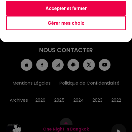
ACCUEIL
INFOS
EMISSIONS
Accepter et fermer
AGENDA
JEUX
PODCASTS
Gérer mes choix
CINÉMA
DIRECT VIDÉO
MAGNUM 80
NOUS CONTACTER
Mentions Légales
Politique de Confidentialité
Archives
2026
2025
2024
2023
2022
One Night In Bangkok