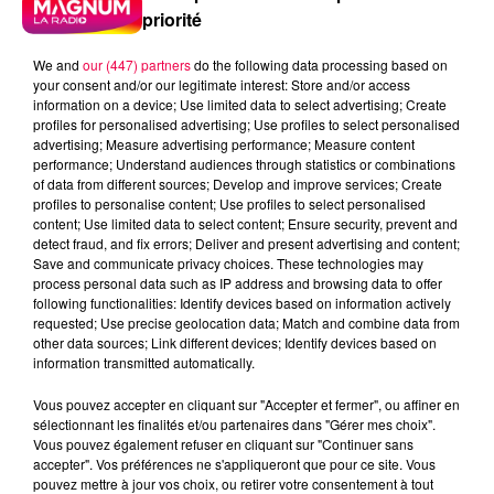
priorité
We and
our (447) partners
do the following data processing based on
your consent and/or our legitimate interest: Store and/or access
information on a device; Use limited data to select advertising; Create
profiles for personalised advertising; Use profiles to select personalised
advertising; Measure advertising performance; Measure content
performance; Understand audiences through statistics or combinations
of data from different sources; Develop and improve services; Create
profiles to personalise content; Use profiles to select personalised
content; Use limited data to select content; Ensure security, prevent and
detect fraud, and fix errors; Deliver and present advertising and content;
Save and communicate privacy choices. These technologies may
process personal data such as IP address and browsing data to offer
following functionalities: Identify devices based on information actively
Flash infos
requested; Use precise geolocation data; Match and combine data from
Crédit :
Flash infos
other data sources; Link different devices; Identify devices based on
information transmitted automatically.
podcasts/2022/09/2022-09-01-16-41-
Vous pouvez accepter en cliquant sur "Accepter et fermer", ou affiner en
53_MUSIQUE___01_09_2022_16_34_06___01_09_
sélectionnant les finalités et/ou partenaires dans "Gérer mes choix".
Vous pouvez également refuser en cliquant sur "Continuer sans
accepter". Vos préférences ne s'appliqueront que pour ce site. Vous
pouvez mettre à jour vos choix, ou retirer votre consentement à tout