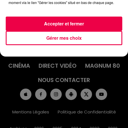
moment via le lien "Gérer les cookies" situé en bas de chaque page.
Accepter et fermer
ACCUEIL
INFOS
EMISSIONS
Gérer mes choix
AGENDA
JEUX
PODCASTS
CINÉMA
DIRECT VIDÉO
MAGNUM 80
NOUS CONTACTER
Mentions Légales
Politique de Confidentialité