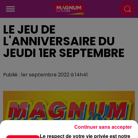
LE JEU DE
L'ANNIVERSAIRE DU
JEUDI 1ER SEPTEMBRE
Publié : 1er septembre 2022 à 14h41
Continuer sans accepter
Le respect de votre vie privée est notre