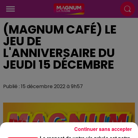
(MAGNUM CAFÉ) LE
JEU DE
L'ANNIVERSAIRE DU
JEUDI 15 DÉCEMBRE
Publié : 15 décembre 2022 à 9h57
Continuer sans accepter