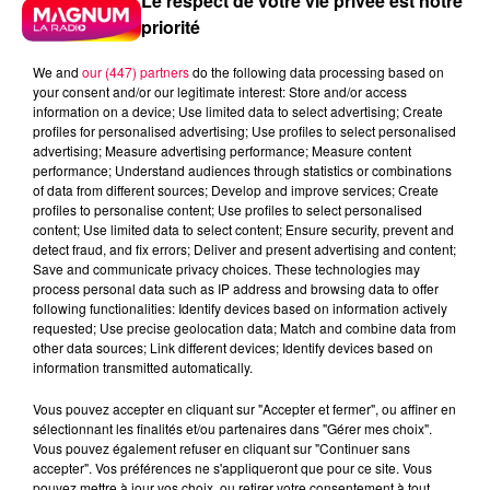
Le respect de votre vie privée est notre
priorité
We and
our (447) partners
do the following data processing based on
your consent and/or our legitimate interest: Store and/or access
information on a device; Use limited data to select advertising; Create
profiles for personalised advertising; Use profiles to select personalised
advertising; Measure advertising performance; Measure content
performance; Understand audiences through statistics or combinations
of data from different sources; Develop and improve services; Create
profiles to personalise content; Use profiles to select personalised
content; Use limited data to select content; Ensure security, prevent and
detect fraud, and fix errors; Deliver and present advertising and content;
Save and communicate privacy choices. These technologies may
process personal data such as IP address and browsing data to offer
following functionalities: Identify devices based on information actively
requested; Use precise geolocation data; Match and combine data from
other data sources; Link different devices; Identify devices based on
Flash infos
information transmitted automatically.
Crédit :
Flash infos
Vous pouvez accepter en cliquant sur "Accepter et fermer", ou affiner en
podcasts/2022/12/20221215-ANNIVERSAIRES.mp3
sélectionnant les finalités et/ou partenaires dans "Gérer mes choix".
Vous pouvez également refuser en cliquant sur "Continuer sans
accepter". Vos préférences ne s'appliqueront que pour ce site. Vous
pouvez mettre à jour vos choix, ou retirer votre consentement à tout