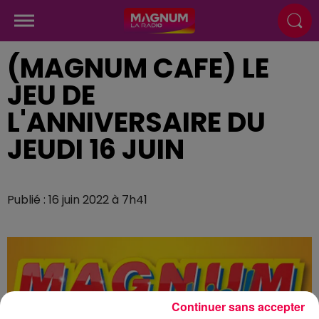
(MAGNUM CAFE) LE
JEU DE
L'ANNIVERSAIRE DU
JEUDI 16 JUIN
Publié : 16 juin 2022 à 7h41
Continuer sans accepter