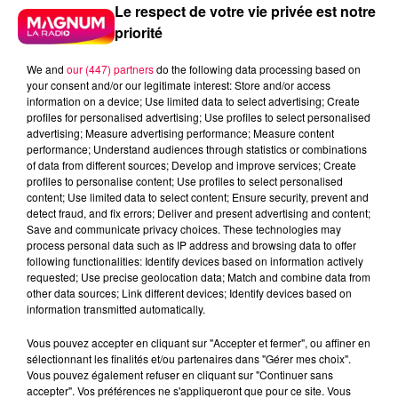
Le respect de votre vie privée est notre
priorité
We and
our (447) partners
do the following data processing based on
your consent and/or our legitimate interest: Store and/or access
information on a device; Use limited data to select advertising; Create
profiles for personalised advertising; Use profiles to select personalised
advertising; Measure advertising performance; Measure content
performance; Understand audiences through statistics or combinations
of data from different sources; Develop and improve services; Create
profiles to personalise content; Use profiles to select personalised
content; Use limited data to select content; Ensure security, prevent and
detect fraud, and fix errors; Deliver and present advertising and content;
Save and communicate privacy choices. These technologies may
process personal data such as IP address and browsing data to offer
following functionalities: Identify devices based on information actively
requested; Use precise geolocation data; Match and combine data from
Flash infos
other data sources; Link different devices; Identify devices based on
Crédit :
Flash infos
information transmitted automatically.
Vous pouvez accepter en cliquant sur "Accepter et fermer", ou affiner en
podcasts/2022/06/2022-06-16-09-41-
sélectionnant les finalités et/ou partenaires dans "Gérer mes choix".
22_20220616_ANNIVERSAIRES.mp3
Vous pouvez également refuser en cliquant sur "Continuer sans
accepter". Vos préférences ne s'appliqueront que pour ce site. Vous