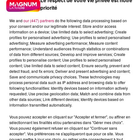
Le respect de votre vie privée est notre
priorité
We and
our (447) partners
do the following data processing based on
your consent and/or our legitimate interest: Store and/or access
information on a device; Use limited data to select advertising; Create
profiles for personalised advertising; Use profiles to select personalised
advertising; Measure advertising performance; Measure content
performance; Understand audiences through statistics or combinations
of data from different sources; Develop and improve services; Create
profiles to personalise content; Use profiles to select personalised
content; Use limited data to select content; Ensure security, prevent and
detect fraud, and fix errors; Deliver and present advertising and content;
Save and communicate privacy choices. These technologies may
process personal data such as IP address and browsing data to offer
following functionalities: Identify devices based on information actively
requested; Use precise geolocation data; Match and combine data from
other data sources; Link different devices; Identify devices based on
Flash infos
information transmitted automatically.
Crédit :
Flash infos
Vous pouvez accepter en cliquant sur "Accepter et fermer", ou affiner en
podcasts/2023/01/20230119-ANNIVERSAIRES.mp3
sélectionnant les finalités et/ou partenaires dans "Gérer mes choix".
Vous pouvez également refuser en cliquant sur "Continuer sans
accepter". Vos préférences ne s'appliqueront que pour ce site. Vous
pouvez mettre à jour vos choix, ou retirer votre consentement à tout