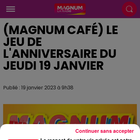
(MAGNUM CAFÉ) LE
JEU DE
L'ANNIVERSAIRE DU
JEUDI 19 JANVIER
Publié : 19 janvier 2023 à 9h38
Continuer sans accepter