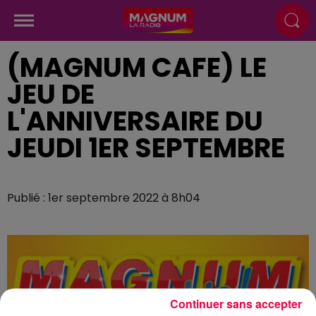
(MAGNUM CAFE) LE
JEU DE
L'ANNIVERSAIRE DU
JEUDI 1ER SEPTEMBRE
Publié : 1er septembre 2022 à 8h04
Continuer sans accepter