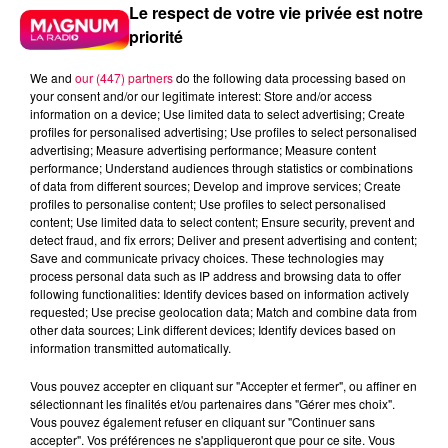
Le respect de votre vie privée est notre
priorité
We and
our (447) partners
do the following data processing based on
your consent and/or our legitimate interest: Store and/or access
information on a device; Use limited data to select advertising; Create
profiles for personalised advertising; Use profiles to select personalised
advertising; Measure advertising performance; Measure content
performance; Understand audiences through statistics or combinations
of data from different sources; Develop and improve services; Create
profiles to personalise content; Use profiles to select personalised
content; Use limited data to select content; Ensure security, prevent and
detect fraud, and fix errors; Deliver and present advertising and content;
Save and communicate privacy choices. These technologies may
process personal data such as IP address and browsing data to offer
following functionalities: Identify devices based on information actively
requested; Use precise geolocation data; Match and combine data from
Flash infos
other data sources; Link different devices; Identify devices based on
Crédit :
Flash infos
information transmitted automatically.
Vous pouvez accepter en cliquant sur "Accepter et fermer", ou affiner en
podcasts/2022/09/2022-09-01-10-04-
sélectionnant les finalités et/ou partenaires dans "Gérer mes choix".
00_20220901_ANNIVERSAIRES.mp3
Vous pouvez également refuser en cliquant sur "Continuer sans
accepter". Vos préférences ne s'appliqueront que pour ce site. Vous