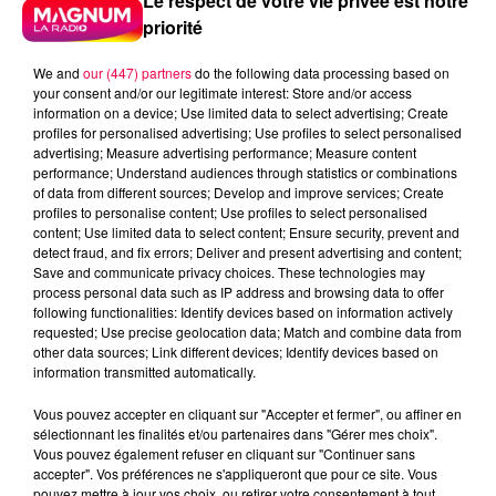
Le respect de votre vie privée est notre
priorité
We and
our (447) partners
do the following data processing based on
your consent and/or our legitimate interest: Store and/or access
information on a device; Use limited data to select advertising; Create
profiles for personalised advertising; Use profiles to select personalised
advertising; Measure advertising performance; Measure content
performance; Understand audiences through statistics or combinations
of data from different sources; Develop and improve services; Create
profiles to personalise content; Use profiles to select personalised
content; Use limited data to select content; Ensure security, prevent and
detect fraud, and fix errors; Deliver and present advertising and content;
Save and communicate privacy choices. These technologies may
process personal data such as IP address and browsing data to offer
following functionalities: Identify devices based on information actively
requested; Use precise geolocation data; Match and combine data from
other data sources; Link different devices; Identify devices based on
Flash infos
information transmitted automatically.
Crédit :
Flash infos
Vous pouvez accepter en cliquant sur "Accepter et fermer", ou affiner en
podcasts/2023/03/20230302-ANNIVERSAIRES.mp3
sélectionnant les finalités et/ou partenaires dans "Gérer mes choix".
Vous pouvez également refuser en cliquant sur "Continuer sans
accepter". Vos préférences ne s'appliqueront que pour ce site. Vous
pouvez mettre à jour vos choix, ou retirer votre consentement à tout