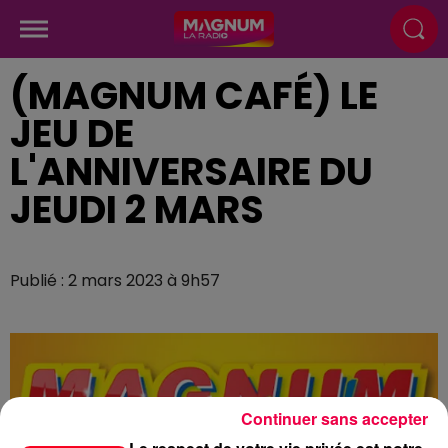
(MAGNUM CAFÉ) LE
JEU DE
L'ANNIVERSAIRE DU
JEUDI 2 MARS
Publié : 2 mars 2023 à 9h57
Continuer sans accepter