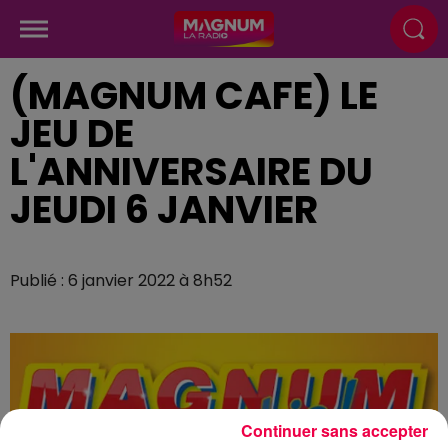
(MAGNUM CAFE) LE
JEU DE
L'ANNIVERSAIRE DU
JEUDI 6 JANVIER
Publié : 6 janvier 2022 à 8h52
Continuer sans accepter