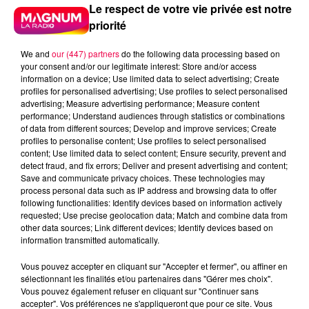
Le respect de votre vie privée est notre
priorité
We and
our (447) partners
do the following data processing based on
your consent and/or our legitimate interest: Store and/or access
information on a device; Use limited data to select advertising; Create
profiles for personalised advertising; Use profiles to select personalised
advertising; Measure advertising performance; Measure content
performance; Understand audiences through statistics or combinations
of data from different sources; Develop and improve services; Create
profiles to personalise content; Use profiles to select personalised
content; Use limited data to select content; Ensure security, prevent and
detect fraud, and fix errors; Deliver and present advertising and content;
Save and communicate privacy choices. These technologies may
process personal data such as IP address and browsing data to offer
following functionalities: Identify devices based on information actively
requested; Use precise geolocation data; Match and combine data from
Flash infos
other data sources; Link different devices; Identify devices based on
Crédit :
Flash infos
information transmitted automatically.
Vous pouvez accepter en cliquant sur "Accepter et fermer", ou affiner en
podcasts/2022/01/2022-01-06-09-52-
sélectionnant les finalités et/ou partenaires dans "Gérer mes choix".
30_20220106_ANNIVERSAIRES.mp3
Vous pouvez également refuser en cliquant sur "Continuer sans
accepter". Vos préférences ne s'appliqueront que pour ce site. Vous