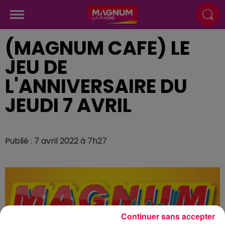
(MAGNUM CAFE) LE
JEU DE
L'ANNIVERSAIRE DU
JEUDI 7 AVRIL
Publié : 7 avril 2022 à 7h27
Continuer sans accepter