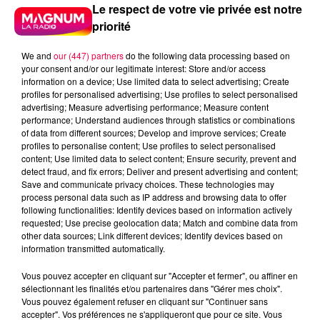
Le respect de votre vie privée est notre
priorité
We and
our (447) partners
do the following data processing based on
your consent and/or our legitimate interest: Store and/or access
information on a device; Use limited data to select advertising; Create
profiles for personalised advertising; Use profiles to select personalised
advertising; Measure advertising performance; Measure content
performance; Understand audiences through statistics or combinations
of data from different sources; Develop and improve services; Create
profiles to personalise content; Use profiles to select personalised
content; Use limited data to select content; Ensure security, prevent and
detect fraud, and fix errors; Deliver and present advertising and content;
Save and communicate privacy choices. These technologies may
process personal data such as IP address and browsing data to offer
following functionalities: Identify devices based on information actively
requested; Use precise geolocation data; Match and combine data from
Flash infos
other data sources; Link different devices; Identify devices based on
Crédit :
Flash infos
information transmitted automatically.
Vous pouvez accepter en cliquant sur "Accepter et fermer", ou affiner en
podcasts/2022/04/2022-04-07-09-27-
sélectionnant les finalités et/ou partenaires dans "Gérer mes choix".
42_20220407_ANNIVERSAIRES.mp3
Vous pouvez également refuser en cliquant sur "Continuer sans
accepter". Vos préférences ne s'appliqueront que pour ce site. Vous