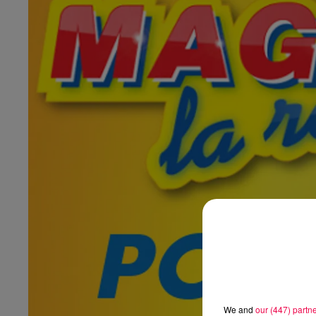
We and
our (447) partn