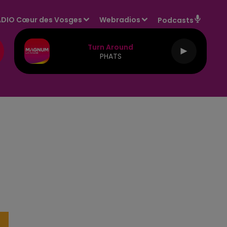
DIO Cœur des Vosges
Webradios
Podcasts
Turn Around
PHATS