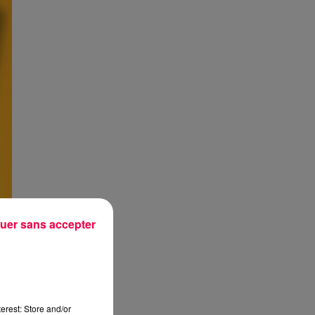
uer sans accepter
erest: Store and/or