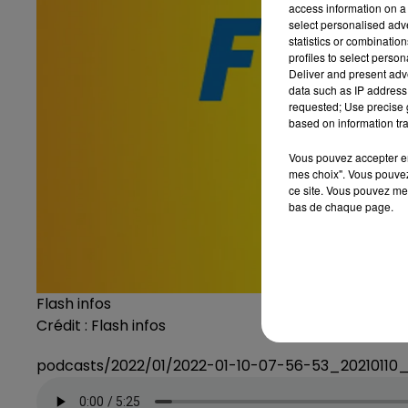
access information on a 
select personalised ad
statistics or combinatio
profiles to select person
Deliver and present adv
data such as IP address 
requested; Use precise g
based on information tra
Vous pouvez accepter en 
mes choix". Vous pouvez
ce site. Vous pouvez met
bas de chaque page.
Flash infos
Crédit :
Flash infos
podcasts/2022/01/2022-01-10-07-56-53_20210110