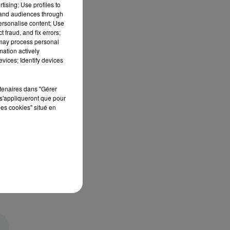
tising; Use profiles to
tand audiences through
personalise content; Use
 fraud, and fix errors;
 may process personal
mation actively
vices; Identify devices
rtenaires dans "Gérer
s'appliqueront que pour
les cookies" situé en