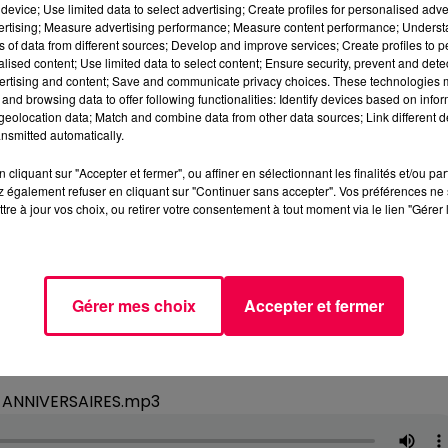
device; Use limited data to select advertising; Create profiles for personalised adver
vertising; Measure advertising performance; Measure content performance; Unders
ns of data from different sources; Develop and improve services; Create profiles to 
alised content; Use limited data to select content; Ensure security, prevent and detect
ertising and content; Save and communicate privacy choices. These technologies
and browsing data to offer following functionalities: Identify devices based on infor
eolocation data; Match and combine data from other data sources; Link different de
nsmitted automatically.
cliquant sur "Accepter et fermer", ou affiner en sélectionnant les finalités et/ou pa
 également refuser en cliquant sur "Continuer sans accepter". Vos préférences ne 
tre à jour vos choix, ou retirer votre consentement à tout moment via le lien "Gérer 
Gérer mes choix
Accepter et fermer
_ANNIVERSAIRES.mp3