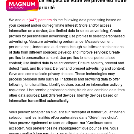
Le respect de votre vie privée est notre
priorité
We and
our (447) partners
do the following data processing based on
your consent and/or our legitimate interest: Store and/or access
information on a device; Use limited data to select advertising; Create
profiles for personalised advertising; Use profiles to select personalised
advertising; Measure advertising performance; Measure content
performance; Understand audiences through statistics or combinations
of data from different sources; Develop and improve services; Create
profiles to personalise content; Use profiles to select personalised
content; Use limited data to select content; Ensure security, prevent and
detect fraud, and fix errors; Deliver and present advertising and content;
Save and communicate privacy choices. These technologies may
process personal data such as IP address and browsing data to offer
following functionalities: Identify devices based on information actively
requested; Use precise geolocation data; Match and combine data from
other data sources; Link different devices; Identify devices based on
Flash infos
information transmitted automatically.
Crédit :
Flash infos
Vous pouvez accepter en cliquant sur "Accepter et fermer", ou affiner en
podcasts/2023/02/20230213-ANNIVERSAIRES.mp3
sélectionnant les finalités et/ou partenaires dans "Gérer mes choix".
Vous pouvez également refuser en cliquant sur "Continuer sans
accepter". Vos préférences ne s'appliqueront que pour ce site. Vous
pouvez mettre à jour vos choix, ou retirer votre consentement à tout