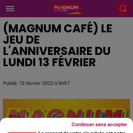
(MAGNUM CAFÉ) LE
JEU DE
L'ANNIVERSAIRE DU
LUNDI 13 FÉVRIER
Publié : 13 février 2023 à 9h57
Continuer sans accepter