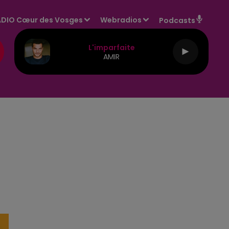
DIO Cœur des Vosges
Webradios
Podcasts
L'imparfaite
AMIR