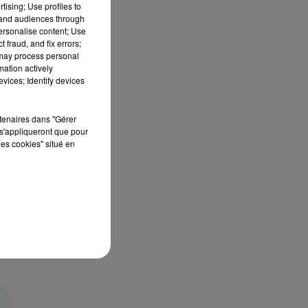
tising; Use profiles to
tand audiences through
personalise content; Use
 fraud, and fix errors;
 may process personal
mation actively
vices; Identify devices
rtenaires dans "Gérer
s'appliqueront que pour
les cookies" situé en