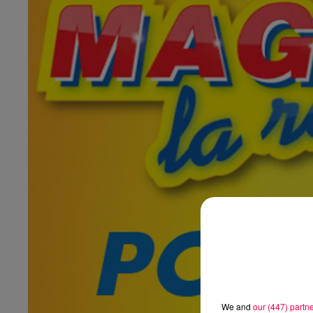
We and
our (447) partn