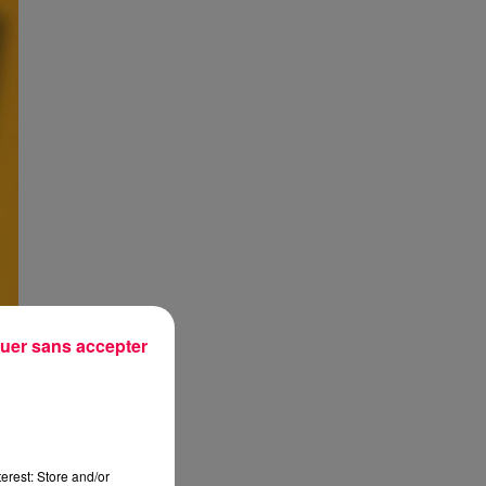
uer sans accepter
erest: Store and/or