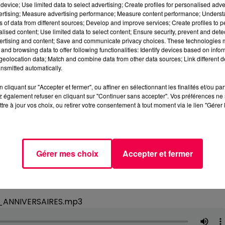
device; Use limited data to select advertising; Create profiles for personalised adver
vertising; Measure advertising performance; Measure content performance; Unders
ns of data from different sources; Develop and improve services; Create profiles to 
alised content; Use limited data to select content; Ensure security, prevent and detect
ertising and content; Save and communicate privacy choices. These technologies
and browsing data to offer following functionalities: Identify devices based on infor
eolocation data; Match and combine data from other data sources; Link different de
nsmitted automatically.
cliquant sur "Accepter et fermer", ou affiner en sélectionnant les finalités et/ou pa
 également refuser en cliquant sur "Continuer sans accepter". Vos préférences ne 
tre à jour vos choix, ou retirer votre consentement à tout moment via le lien "Gérer 
Gérer mes choix
Accepter et fermer
7_ANNIVERSAIRES.mp3