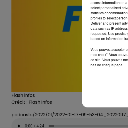
access information on a 
select personalised ad
statistics or combinatio
profiles to select person
Deliver and present adv
data such as IP address 
requested; Use precise g
based on information tra
Vous pouvez accepter en 
mes choix". Vous pouvez
ce site. Vous pouvez met
bas de chaque page.
Flash infos
Crédit :
Flash infos
podcasts/2022/01/2022-01-17-09-53-04_2022011