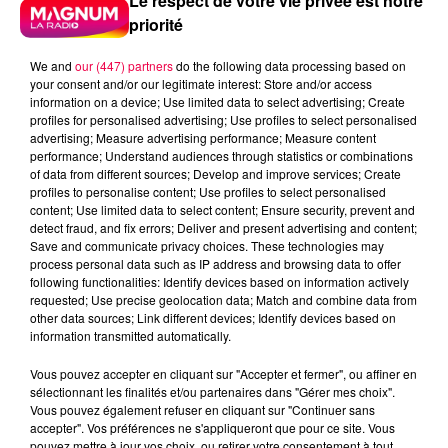
Le respect de votre vie privée est notre
priorité
We and
our (447) partners
do the following data processing based on
your consent and/or our legitimate interest: Store and/or access
information on a device; Use limited data to select advertising; Create
profiles for personalised advertising; Use profiles to select personalised
advertising; Measure advertising performance; Measure content
performance; Understand audiences through statistics or combinations
of data from different sources; Develop and improve services; Create
profiles to personalise content; Use profiles to select personalised
content; Use limited data to select content; Ensure security, prevent and
detect fraud, and fix errors; Deliver and present advertising and content;
Save and communicate privacy choices. These technologies may
process personal data such as IP address and browsing data to offer
following functionalities: Identify devices based on information actively
requested; Use precise geolocation data; Match and combine data from
other data sources; Link different devices; Identify devices based on
Flash infos
information transmitted automatically.
Crédit :
Flash infos
Vous pouvez accepter en cliquant sur "Accepter et fermer", ou affiner en
podcasts/2023/02/20230227-ANNIVERSAIRES.mp3
sélectionnant les finalités et/ou partenaires dans "Gérer mes choix".
Vous pouvez également refuser en cliquant sur "Continuer sans
accepter". Vos préférences ne s'appliqueront que pour ce site. Vous
pouvez mettre à jour vos choix, ou retirer votre consentement à tout