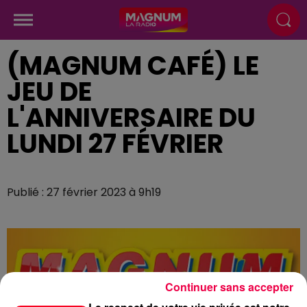
(MAGNUM CAFÉ) LE
JEU DE
L'ANNIVERSAIRE DU
LUNDI 27 FÉVRIER
Publié : 27 février 2023 à 9h19
Continuer sans accepter