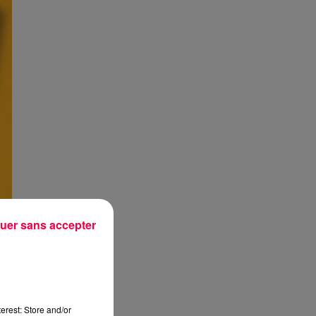
uer sans accepter
erest: Store and/or