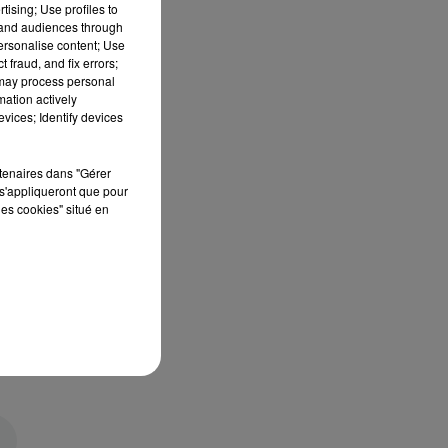
tising; Use profiles to
tand audiences through
personalise content; Use
 fraud, and fix errors;
 may process personal
mation actively
vices; Identify devices
rtenaires dans "Gérer
s'appliqueront que pour
les cookies" situé en