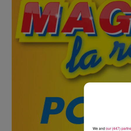
We and
our (447) partn