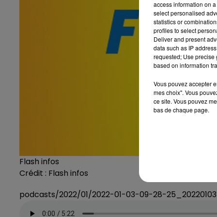
access information on a 
select personalised ad
statistics or combinatio
profiles to select person
Deliver and present adv
data such as IP address 
requested; Use precise g
based on information tra
Vous pouvez accepter en 
mes choix". Vous pouvez
ce site. Vous pouvez met
bas de chaque page.
Flash infos
Crédit :
Flash infos
podcasts/2022/01/2022-01-03-09-28-25_2022010