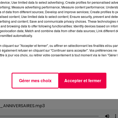
device; Use limited data to select advertising; Create profiles for personalised adver
vertising; Measure advertising performance; Measure content performance; Unders
ns of data from different sources; Develop and improve services; Create profiles to 
alised content; Use limited data to select content; Ensure security, prevent and detect
ertising and content; Save and communicate privacy choices. These technologies
and browsing data to offer following functionalities: Identify devices based on infor
eolocation data; Match and combine data from other data sources; Link different de
nsmitted automatically.
cliquant sur "Accepter et fermer", ou affiner en sélectionnant les finalités et/ou pa
 également refuser en cliquant sur "Continuer sans accepter". Vos préférences ne 
tre à jour vos choix, ou retirer votre consentement à tout moment via le lien "Gérer 
Gérer mes choix
Accepter et fermer
3_ANNIVERSAIRES.mp3