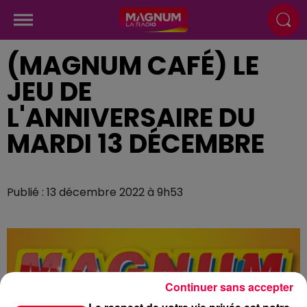
(MAGNUM CAFÉ) LE
JEU DE
L'ANNIVERSAIRE DU
MARDI 13 DÉCEMBRE
Publié : 13 décembre 2022 à 9h53
Continuer sans accepter