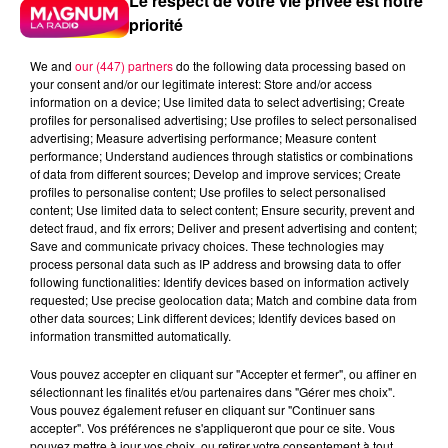
Le respect de votre vie privée est notre
priorité
We and
our (447) partners
do the following data processing based on
your consent and/or our legitimate interest: Store and/or access
information on a device; Use limited data to select advertising; Create
profiles for personalised advertising; Use profiles to select personalised
advertising; Measure advertising performance; Measure content
performance; Understand audiences through statistics or combinations
of data from different sources; Develop and improve services; Create
profiles to personalise content; Use profiles to select personalised
content; Use limited data to select content; Ensure security, prevent and
detect fraud, and fix errors; Deliver and present advertising and content;
Save and communicate privacy choices. These technologies may
process personal data such as IP address and browsing data to offer
following functionalities: Identify devices based on information actively
requested; Use precise geolocation data; Match and combine data from
other data sources; Link different devices; Identify devices based on
Flash infos
information transmitted automatically.
Crédit :
Flash infos
Vous pouvez accepter en cliquant sur "Accepter et fermer", ou affiner en
podcasts/2022/12/20221213-ANNIVERSAIRES.mp3
sélectionnant les finalités et/ou partenaires dans "Gérer mes choix".
Vous pouvez également refuser en cliquant sur "Continuer sans
accepter". Vos préférences ne s'appliqueront que pour ce site. Vous
pouvez mettre à jour vos choix, ou retirer votre consentement à tout