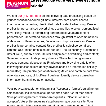
Le respect de votre vie privée est notre
priorité
We and
our (447) partners
do the following data processing based on
your consent and/or our legitimate interest: Store and/or access
information on a device; Use limited data to select advertising; Create
profiles for personalised advertising; Use profiles to select personalised
advertising; Measure advertising performance; Measure content
performance; Understand audiences through statistics or combinations
of data from different sources; Develop and improve services; Create
profiles to personalise content; Use profiles to select personalised
content; Use limited data to select content; Ensure security, prevent and
detect fraud, and fix errors; Deliver and present advertising and content;
Save and communicate privacy choices. These technologies may
process personal data such as IP address and browsing data to offer
following functionalities: Identify devices based on information actively
requested; Use precise geolocation data; Match and combine data from
other data sources; Link different devices; Identify devices based on
Flash infos
information transmitted automatically.
Crédit :
Flash infos
Vous pouvez accepter en cliquant sur "Accepter et fermer", ou affiner en
podcasts/2023/02/20230214-ANNIVERSAIRES.mp3
sélectionnant les finalités et/ou partenaires dans "Gérer mes choix".
Vous pouvez également refuser en cliquant sur "Continuer sans
accepter". Vos préférences ne s'appliqueront que pour ce site. Vous
pouvez mettre à jour vos choix, ou retirer votre consentement à tout