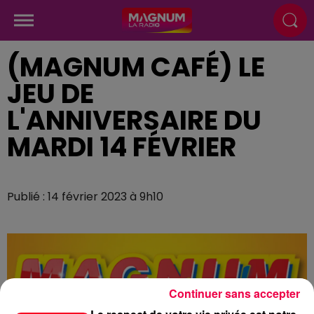
(MAGNUM CAFÉ) LE
JEU DE
L'ANNIVERSAIRE DU
MARDI 14 FÉVRIER
Publié : 14 février 2023 à 9h10
Continuer sans accepter