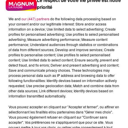
Le respect de votre vie privée est notre
priorité
We and
our (447) partners
do the following data processing based on
your consent and/or our legitimate interest: Store and/or access
information on a device; Use limited data to select advertising; Create
profiles for personalised advertising; Use profiles to select personalised
advertising; Measure advertising performance; Measure content
performance; Understand audiences through statistics or combinations
of data from different sources; Develop and improve services; Create
profiles to personalise content; Use profiles to select personalised
content; Use limited data to select content; Ensure security, prevent and
detect fraud, and fix errors; Deliver and present advertising and content;
Save and communicate privacy choices. These technologies may
process personal data such as IP address and browsing data to offer
following functionalities: Identify devices based on information actively
requested; Use precise geolocation data; Match and combine data from
other data sources; Link different devices; Identify devices based on
Flash infos
information transmitted automatically.
Crédit :
Flash infos
Vous pouvez accepter en cliquant sur "Accepter et fermer", ou affiner en
podcasts/2022/10/20221018-ANNIVERSAIRES.mp3
sélectionnant les finalités et/ou partenaires dans "Gérer mes choix".
Vous pouvez également refuser en cliquant sur "Continuer sans
accepter". Vos préférences ne s'appliqueront que pour ce site. Vous
pouvez mettre à jour vos choix, ou retirer votre consentement à tout