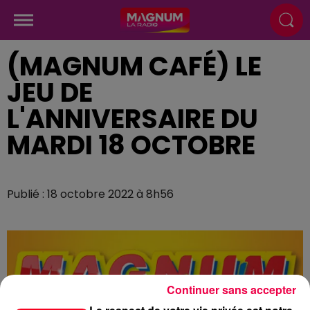
(MAGNUM CAFÉ) LE
JEU DE
L'ANNIVERSAIRE DU
MARDI 18 OCTOBRE
Publié : 18 octobre 2022 à 8h56
Continuer sans accepter