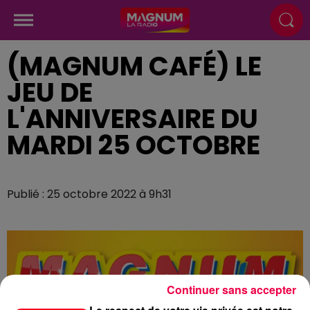
(MAGNUM CAFÉ) LE
JEU DE
L'ANNIVERSAIRE DU
MARDI 25 OCTOBRE
Publié : 25 octobre 2022 à 9h31
Continuer sans accepter