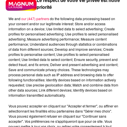
Le respect de votre vie privée est notre
priorité
We and
our (447) partners
do the following data processing based on
your consent and/or our legitimate interest: Store and/or access
information on a device; Use limited data to select advertising; Create
profiles for personalised advertising; Use profiles to select personalised
advertising; Measure advertising performance; Measure content
performance; Understand audiences through statistics or combinations
of data from different sources; Develop and improve services; Create
profiles to personalise content; Use profiles to select personalised
content; Use limited data to select content; Ensure security, prevent and
detect fraud, and fix errors; Deliver and present advertising and content;
Save and communicate privacy choices. These technologies may
process personal data such as IP address and browsing data to offer
following functionalities: Identify devices based on information actively
requested; Use precise geolocation data; Match and combine data from
other data sources; Link different devices; Identify devices based on
Flash infos
information transmitted automatically.
Crédit :
Flash infos
Vous pouvez accepter en cliquant sur "Accepter et fermer", ou affiner en
podcasts/2022/10/20221025-ANNIVERSAIRES.mp3
sélectionnant les finalités et/ou partenaires dans "Gérer mes choix".
Vous pouvez également refuser en cliquant sur "Continuer sans
accepter". Vos préférences ne s'appliqueront que pour ce site. Vous
pouvez mettre à jour vos choix, ou retirer votre consentement à tout