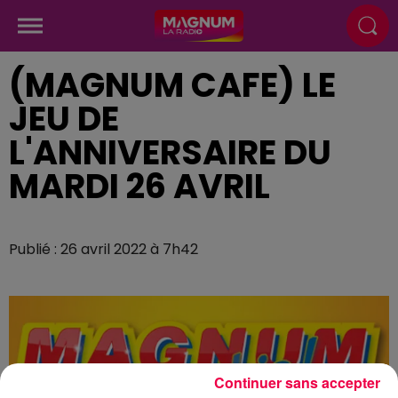
(MAGNUM CAFE) LE
JEU DE
L'ANNIVERSAIRE DU
MARDI 26 AVRIL
Publié : 26 avril 2022 à 7h42
Continuer sans accepter