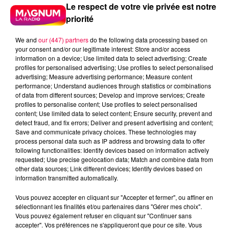
Le respect de votre vie privée est notre
priorité
We and
our (447) partners
do the following data processing based on
your consent and/or our legitimate interest: Store and/or access
information on a device; Use limited data to select advertising; Create
profiles for personalised advertising; Use profiles to select personalised
advertising; Measure advertising performance; Measure content
performance; Understand audiences through statistics or combinations
of data from different sources; Develop and improve services; Create
profiles to personalise content; Use profiles to select personalised
content; Use limited data to select content; Ensure security, prevent and
detect fraud, and fix errors; Deliver and present advertising and content;
Save and communicate privacy choices. These technologies may
process personal data such as IP address and browsing data to offer
following functionalities: Identify devices based on information actively
requested; Use precise geolocation data; Match and combine data from
Flash infos
other data sources; Link different devices; Identify devices based on
Crédit :
Flash infos
information transmitted automatically.
Vous pouvez accepter en cliquant sur "Accepter et fermer", ou affiner en
podcasts/2022/04/2022-04-26-09-42-
sélectionnant les finalités et/ou partenaires dans "Gérer mes choix".
14_20220426_ANNIVERSAIRES.mp3
Vous pouvez également refuser en cliquant sur "Continuer sans
accepter". Vos préférences ne s'appliqueront que pour ce site. Vous