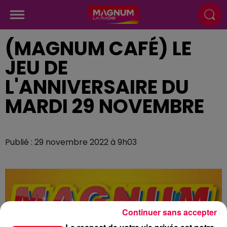
(MAGNUM CAFÉ) LE
JEU DE
L'ANNIVERSAIRE DU
MARDI 29 NOVEMBRE
Publié : 29 novembre 2022 à 9h03
Continuer sans accepter