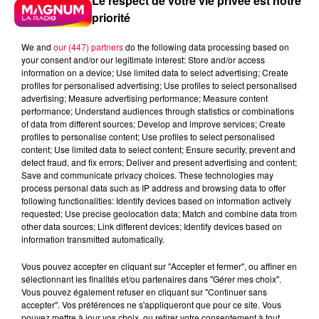
Le respect de votre vie privée est notre
priorité
We and
our (447) partners
do the following data processing based on
your consent and/or our legitimate interest: Store and/or access
information on a device; Use limited data to select advertising; Create
profiles for personalised advertising; Use profiles to select personalised
advertising; Measure advertising performance; Measure content
performance; Understand audiences through statistics or combinations
of data from different sources; Develop and improve services; Create
profiles to personalise content; Use profiles to select personalised
content; Use limited data to select content; Ensure security, prevent and
detect fraud, and fix errors; Deliver and present advertising and content;
Save and communicate privacy choices. These technologies may
process personal data such as IP address and browsing data to offer
following functionalities: Identify devices based on information actively
requested; Use precise geolocation data; Match and combine data from
other data sources; Link different devices; Identify devices based on
Flash infos
information transmitted automatically.
Crédit :
Flash infos
Vous pouvez accepter en cliquant sur "Accepter et fermer", ou affiner en
podcasts/2022/11/20221129-ANNIVERSAIRES.mp3
sélectionnant les finalités et/ou partenaires dans "Gérer mes choix".
Vous pouvez également refuser en cliquant sur "Continuer sans
accepter". Vos préférences ne s'appliqueront que pour ce site. Vous
pouvez mettre à jour vos choix, ou retirer votre consentement à tout