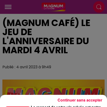
(MAGNUM CAFÉ) LE
JEU DE
L'ANNIVERSAIRE DU
MARDI 4 AVRIL
Publié : 4 avril 2023 à 9h49
Continuer sans accepter