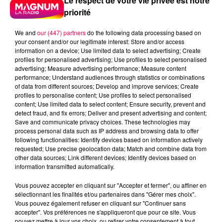
Le respect de votre vie privée est notre
priorité
We and
our (447) partners
do the following data processing based on
your consent and/or our legitimate interest: Store and/or access
information on a device; Use limited data to select advertising; Create
profiles for personalised advertising; Use profiles to select personalised
advertising; Measure advertising performance; Measure content
performance; Understand audiences through statistics or combinations
of data from different sources; Develop and improve services; Create
profiles to personalise content; Use profiles to select personalised
content; Use limited data to select content; Ensure security, prevent and
detect fraud, and fix errors; Deliver and present advertising and content;
Save and communicate privacy choices. These technologies may
process personal data such as IP address and browsing data to offer
following functionalities: Identify devices based on information actively
requested; Use precise geolocation data; Match and combine data from
other data sources; Link different devices; Identify devices based on
Flash infos
information transmitted automatically.
Crédit :
Flash infos
Vous pouvez accepter en cliquant sur "Accepter et fermer", ou affiner en
podcasts/2023/04/20230404-ANNIVERSAIRES.mp3
sélectionnant les finalités et/ou partenaires dans "Gérer mes choix".
Vous pouvez également refuser en cliquant sur "Continuer sans
accepter". Vos préférences ne s'appliqueront que pour ce site. Vous
pouvez mettre à jour vos choix, ou retirer votre consentement à tout