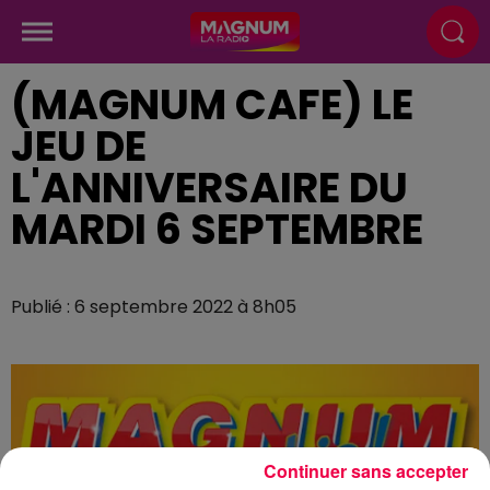
(MAGNUM CAFE) LE
JEU DE
L'ANNIVERSAIRE DU
MARDI 6 SEPTEMBRE
Publié : 6 septembre 2022 à 8h05
Continuer sans accepter