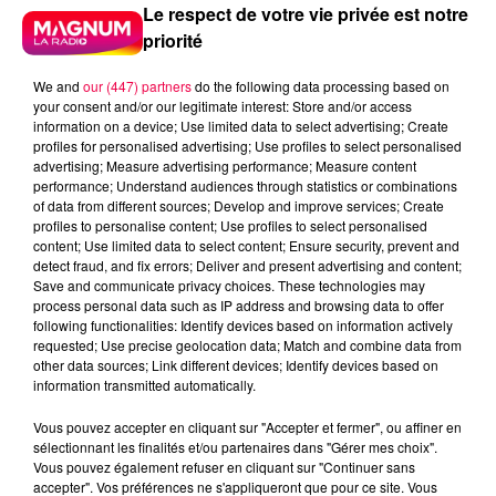
Le respect de votre vie privée est notre
priorité
We and
our (447) partners
do the following data processing based on
your consent and/or our legitimate interest: Store and/or access
information on a device; Use limited data to select advertising; Create
profiles for personalised advertising; Use profiles to select personalised
advertising; Measure advertising performance; Measure content
performance; Understand audiences through statistics or combinations
of data from different sources; Develop and improve services; Create
profiles to personalise content; Use profiles to select personalised
content; Use limited data to select content; Ensure security, prevent and
detect fraud, and fix errors; Deliver and present advertising and content;
Save and communicate privacy choices. These technologies may
process personal data such as IP address and browsing data to offer
following functionalities: Identify devices based on information actively
requested; Use precise geolocation data; Match and combine data from
Flash infos
other data sources; Link different devices; Identify devices based on
Crédit :
Flash infos
information transmitted automatically.
Vous pouvez accepter en cliquant sur "Accepter et fermer", ou affiner en
podcasts/2022/09/2022-09-06-10-05-
sélectionnant les finalités et/ou partenaires dans "Gérer mes choix".
35_20220906_ANNIVERSAIRES_1.mp3
Vous pouvez également refuser en cliquant sur "Continuer sans
accepter". Vos préférences ne s'appliqueront que pour ce site. Vous