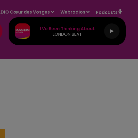
DIO Cœur des Vosges
Webradios
Podcasts
I Ve Been Thinking About
LONDON BEAT