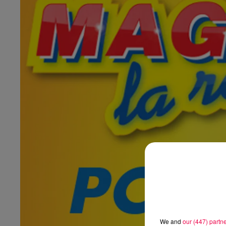
We and
our (447) partn