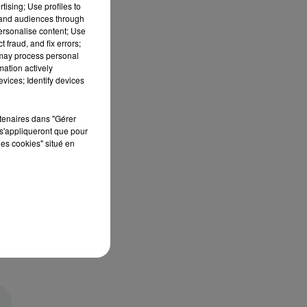
tising; Use profiles to
tand audiences through
personalise content; Use
 fraud, and fix errors;
 may process personal
mation actively
vices; Identify devices
rtenaires dans "Gérer
s'appliqueront que pour
les cookies" situé en