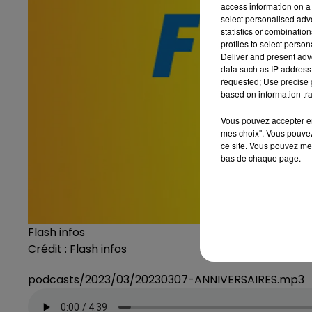
access information on a 
select personalised ad
statistics or combinatio
profiles to select person
Deliver and present adv
data such as IP address 
requested; Use precise g
based on information tra
Vous pouvez accepter en 
mes choix". Vous pouvez
ce site. Vous pouvez met
bas de chaque page.
Flash infos
Crédit :
Flash infos
podcasts/2023/03/20230307-ANNIVERSAIRES.mp3