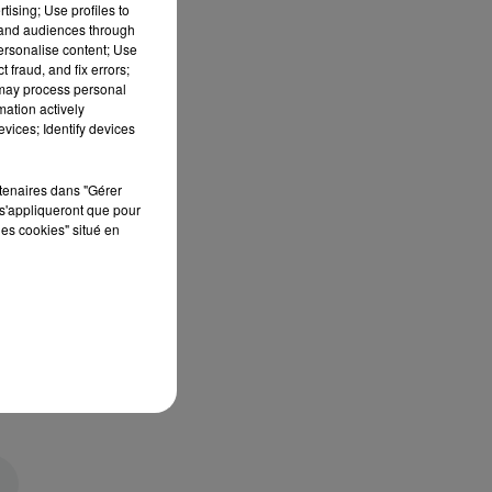
tising; Use profiles to
tand audiences through
personalise content; Use
 fraud, and fix errors;
 may process personal
mation actively
vices; Identify devices
rtenaires dans "Gérer
s'appliqueront que pour
les cookies" situé en