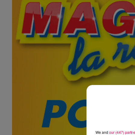
We and
our (447) partn