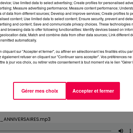
device; Use limited data to select advertising; Create profiles for personalised adver
vertising; Measure advertising performance; Measure content performance; Unders
ns of data from different sources; Develop and improve services; Create profiles to 
alised content; Use limited data to select content; Ensure security, prevent and detect
ertising and content; Save and communicate privacy choices. These technologies
and browsing data to offer following functionalities: Identify devices based on infor
eolocation data; Match and combine data from other data sources; Link different de
nsmitted automatically.
cliquant sur "Accepter et fermer", ou affiner en sélectionnant les finalités et/ou pa
 également refuser en cliquant sur "Continuer sans accepter". Vos préférences ne 
tre à jour vos choix, ou retirer votre consentement à tout moment via le lien "Gérer 
Gérer mes choix
Accepter et fermer
6_ANNIVERSAIRES.mp3