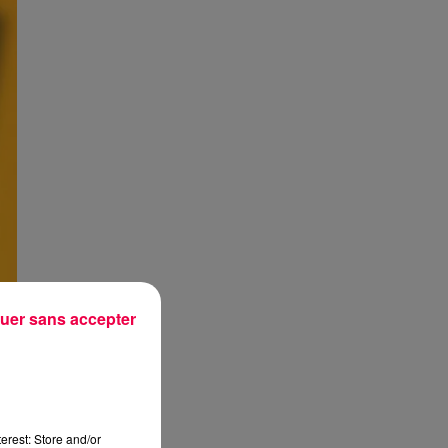
uer sans accepter
erest: Store and/or