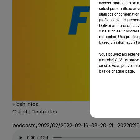
access information on a 
select personalised ad
statistics or combinatio
profiles to select person
Deliver and present adv
data such as IP address 
requested; Use precise g
based on information tra
Vous pouvez accepter en 
mes choix". Vous pouvez
ce site. Vous pouvez met
bas de chaque page.
Flash infos
Crédit :
Flash infos
podcasts/2022/02/2022-02-16-08-20-21_2022021