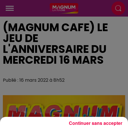
(MAGNUM CAFE) LE
JEU DE
L'ANNIVERSAIRE DU
MERCREDI 16 MARS
Publié : 16 mars 2022 à 8h52
Continuer sans accepter