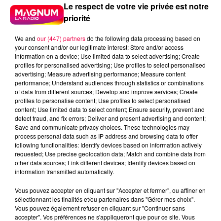
Le respect de votre vie privée est notre
priorité
We and
our (447) partners
do the following data processing based on
your consent and/or our legitimate interest: Store and/or access
information on a device; Use limited data to select advertising; Create
profiles for personalised advertising; Use profiles to select personalised
advertising; Measure advertising performance; Measure content
performance; Understand audiences through statistics or combinations
of data from different sources; Develop and improve services; Create
profiles to personalise content; Use profiles to select personalised
content; Use limited data to select content; Ensure security, prevent and
detect fraud, and fix errors; Deliver and present advertising and content;
Save and communicate privacy choices. These technologies may
process personal data such as IP address and browsing data to offer
following functionalities: Identify devices based on information actively
requested; Use precise geolocation data; Match and combine data from
Flash infos
other data sources; Link different devices; Identify devices based on
Crédit :
Flash infos
information transmitted automatically.
Vous pouvez accepter en cliquant sur "Accepter et fermer", ou affiner en
podcasts/2022/03/2022-03-16-09-52-
sélectionnant les finalités et/ou partenaires dans "Gérer mes choix".
45_20220316_ANNIVERSAIRES.mp3
Vous pouvez également refuser en cliquant sur "Continuer sans
accepter". Vos préférences ne s'appliqueront que pour ce site. Vous