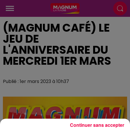
(MAGNUM CAFÉ) LE
JEU DE
L'ANNIVERSAIRE DU
MERCREDI 1ER MARS
Publié : 1er mars 2023 à 10h37
Continuer sans accepter