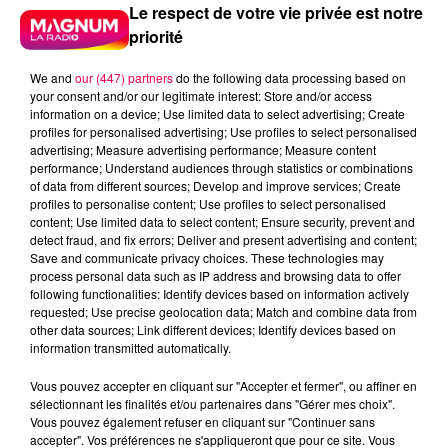
Le respect de votre vie privée est notre
priorité
We and
our (447) partners
do the following data processing based on
your consent and/or our legitimate interest: Store and/or access
information on a device; Use limited data to select advertising; Create
profiles for personalised advertising; Use profiles to select personalised
advertising; Measure advertising performance; Measure content
performance; Understand audiences through statistics or combinations
of data from different sources; Develop and improve services; Create
profiles to personalise content; Use profiles to select personalised
content; Use limited data to select content; Ensure security, prevent and
detect fraud, and fix errors; Deliver and present advertising and content;
Save and communicate privacy choices. These technologies may
process personal data such as IP address and browsing data to offer
following functionalities: Identify devices based on information actively
requested; Use precise geolocation data; Match and combine data from
Flash infos
other data sources; Link different devices; Identify devices based on
Crédit :
Flash infos
information transmitted automatically.
Vous pouvez accepter en cliquant sur "Accepter et fermer", ou affiner en
podcasts/2023/02/Le-jeu-de-lanniversaire-du-
sélectionnant les finalités et/ou partenaires dans "Gérer mes choix".
mardi-28-fevrier.mp3
Vous pouvez également refuser en cliquant sur "Continuer sans
accepter". Vos préférences ne s'appliqueront que pour ce site. Vous