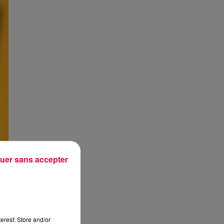
uer sans accepter
erest: Store and/or