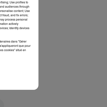
tising; Use profiles to
tand audiences through
personalise content; Use
 fraud, and fix errors;
 may process personal
mation actively
vices; Identify devices
rtenaires dans "Gérer
s'appliqueront que pour
les cookies" situé en