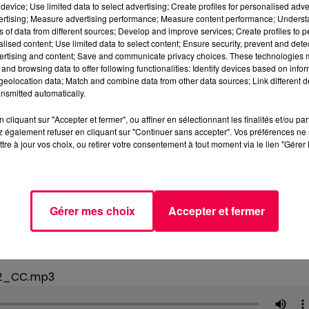
device; Use limited data to select advertising; Create profiles for personalised adver
vertising; Measure advertising performance; Measure content performance; Unders
ns of data from different sources; Develop and improve services; Create profiles to 
alised content; Use limited data to select content; Ensure security, prevent and detect
ertising and content; Save and communicate privacy choices. These technologies
and browsing data to offer following functionalities: Identify devices based on infor
eolocation data; Match and combine data from other data sources; Link different de
nsmitted automatically.
cliquant sur "Accepter et fermer", ou affiner en sélectionnant les finalités et/ou pa
 également refuser en cliquant sur "Continuer sans accepter". Vos préférences ne 
tre à jour vos choix, ou retirer votre consentement à tout moment via le lien "Gérer 
Gérer mes choix
Accepter et fermer
02_CC.mp3