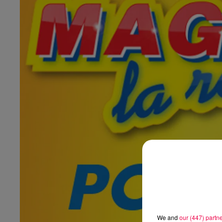
We and
our (447) partn