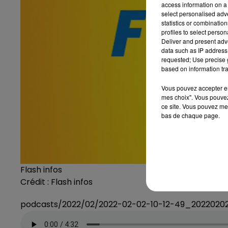
access information on a 
select personalised ad
statistics or combinatio
profiles to select person
Deliver and present adv
data such as IP address 
requested; Use precise g
based on information tra
Vous pouvez accepter en 
mes choix". Vous pouvez
ce site. Vous pouvez met
bas de chaque page.
Flash infos
Crédit :
Flash infos
podcasts/2022/02/2022-02-02-10-12-49_202202