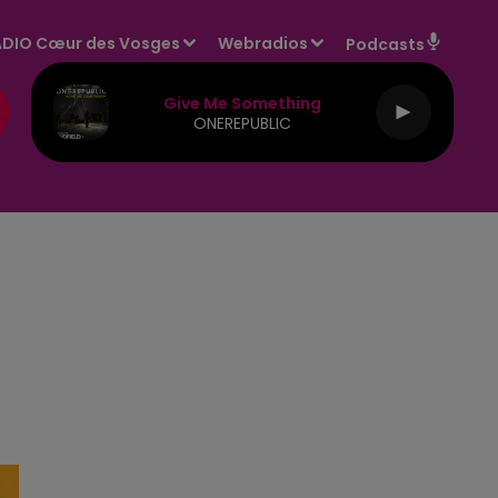
DIO Cœur des Vosges
Webradios
Podcasts
Give Me Something
ONEREPUBLIC