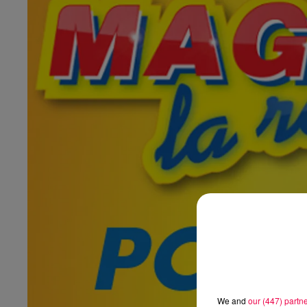
We and
our (447) partn