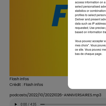
access information on a 
select personalised ad
statistics or combinatio
profiles to select person
Deliver and present adv
data such as IP address 
requested; Use precise g
based on information tra
Vous pouvez accepter en 
mes choix". Vous pouvez
ce site. Vous pouvez met
bas de chaque page.
Flash infos
Crédit :
Flash infos
podcasts/2022/10/20221026-ANNIVERSAIRES.mp3