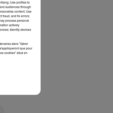
tising; Use profiles to
tand audiences through
personalise content; Use
 fraud, and fix errors;
 may process personal
mation actively
vices; Identify devices
rtenaires dans "Gérer
s'appliqueront que pour
les cookies" situé en