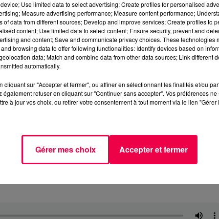
device; Use limited data to select advertising; Create profiles for personalised adver
vertising; Measure advertising performance; Measure content performance; Unders
ns of data from different sources; Develop and improve services; Create profiles to 
alised content; Use limited data to select content; Ensure security, prevent and detect
ertising and content; Save and communicate privacy choices. These technologies
and browsing data to offer following functionalities: Identify devices based on infor
eolocation data; Match and combine data from other data sources; Link different de
nsmitted automatically.
cliquant sur "Accepter et fermer", ou affiner en sélectionnant les finalités et/ou pa
 également refuser en cliquant sur "Continuer sans accepter". Vos préférences ne 
tre à jour vos choix, ou retirer votre consentement à tout moment via le lien "Gérer 
Gérer mes choix
Accepter et fermer