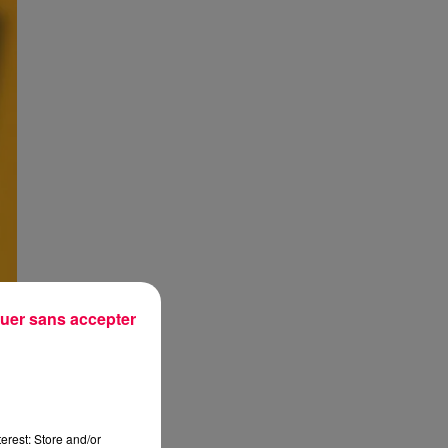
uer sans accepter
erest: Store and/or