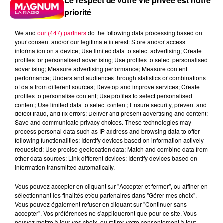
Le respect de votre vie privée est notre
priorité
We and
our (447) partners
do the following data processing based on
your consent and/or our legitimate interest: Store and/or access
information on a device; Use limited data to select advertising; Create
profiles for personalised advertising; Use profiles to select personalised
advertising; Measure advertising performance; Measure content
performance; Understand audiences through statistics or combinations
of data from different sources; Develop and improve services; Create
profiles to personalise content; Use profiles to select personalised
content; Use limited data to select content; Ensure security, prevent and
detect fraud, and fix errors; Deliver and present advertising and content;
Save and communicate privacy choices. These technologies may
process personal data such as IP address and browsing data to offer
following functionalities: Identify devices based on information actively
requested; Use precise geolocation data; Match and combine data from
other data sources; Link different devices; Identify devices based on
Flash infos
information transmitted automatically.
Crédit :
Flash infos
Vous pouvez accepter en cliquant sur "Accepter et fermer", ou affiner en
podcasts/2023/05/20230503-ANNIVERSAIRES.mp3
sélectionnant les finalités et/ou partenaires dans "Gérer mes choix".
Vous pouvez également refuser en cliquant sur "Continuer sans
accepter". Vos préférences ne s'appliqueront que pour ce site. Vous
pouvez mettre à jour vos choix, ou retirer votre consentement à tout