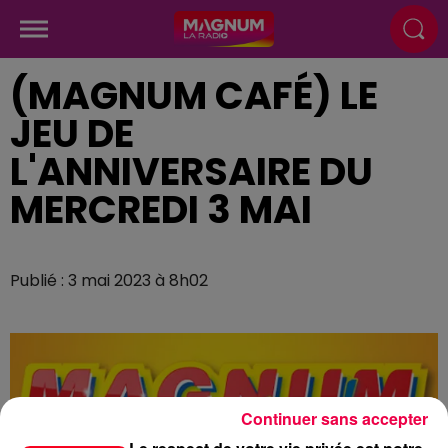
(MAGNUM CAFÉ) LE
JEU DE
L'ANNIVERSAIRE DU
MERCREDI 3 MAI
Publié : 3 mai 2023 à 8h02
Continuer sans accepter