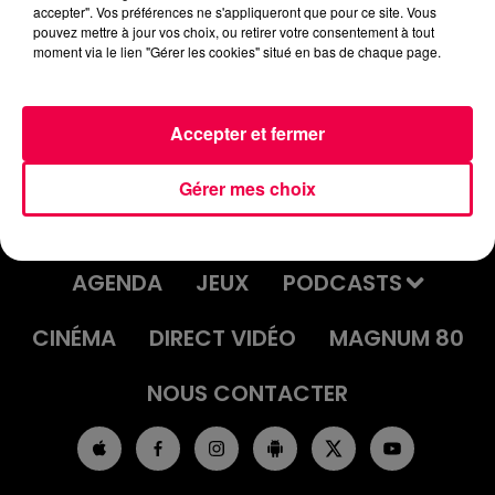
32_20220907_ANNIVERSAIRES.mp3
accepter". Vos préférences ne s'appliqueront que pour ce site. Vous
pouvez mettre à jour vos choix, ou retirer votre consentement à tout
moment via le lien "Gérer les cookies" situé en bas de chaque page.
Accepter et fermer
Gérer mes choix
ACCUEIL
INFOS
EMISSIONS
AGENDA
JEUX
PODCASTS
CINÉMA
DIRECT VIDÉO
MAGNUM 80
NOUS CONTACTER