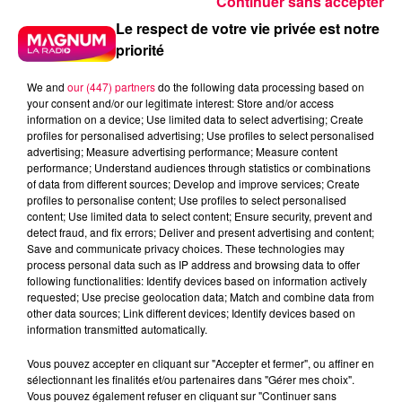
Continuer sans accepter
Le respect de votre vie privée est notre
priorité
We and
our (447) partners
do the following data processing based on
your consent and/or our legitimate interest: Store and/or access
information on a device; Use limited data to select advertising; Create
profiles for personalised advertising; Use profiles to select personalised
advertising; Measure advertising performance; Measure content
performance; Understand audiences through statistics or combinations
of data from different sources; Develop and improve services; Create
profiles to personalise content; Use profiles to select personalised
content; Use limited data to select content; Ensure security, prevent and
detect fraud, and fix errors; Deliver and present advertising and content;
Save and communicate privacy choices. These technologies may
process personal data such as IP address and browsing data to offer
following functionalities: Identify devices based on information actively
requested; Use precise geolocation data; Match and combine data from
other data sources; Link different devices; Identify devices based on
Flash infos
information transmitted automatically.
Crédit :
Flash infos
Vous pouvez accepter en cliquant sur "Accepter et fermer", ou affiner en
sélectionnant les finalités et/ou partenaires dans "Gérer mes choix".
podcasts/2022/09/2022-09-07-09-20-
Vous pouvez également refuser en cliquant sur "Continuer sans