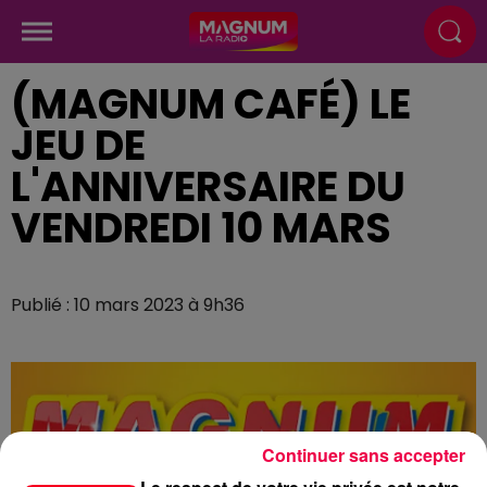
(MAGNUM CAFÉ) LE
JEU DE
L'ANNIVERSAIRE DU
VENDREDI 10 MARS
Publié : 10 mars 2023 à 9h36
Continuer sans accepter