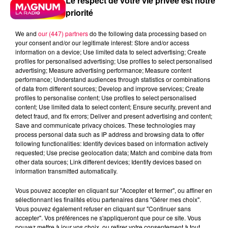
Le respect de votre vie privée est notre
priorité
We and
our (447) partners
do the following data processing based on
your consent and/or our legitimate interest: Store and/or access
information on a device; Use limited data to select advertising; Create
profiles for personalised advertising; Use profiles to select personalised
advertising; Measure advertising performance; Measure content
performance; Understand audiences through statistics or combinations
of data from different sources; Develop and improve services; Create
profiles to personalise content; Use profiles to select personalised
content; Use limited data to select content; Ensure security, prevent and
detect fraud, and fix errors; Deliver and present advertising and content;
Save and communicate privacy choices. These technologies may
process personal data such as IP address and browsing data to offer
following functionalities: Identify devices based on information actively
requested; Use precise geolocation data; Match and combine data from
other data sources; Link different devices; Identify devices based on
Flash infos
information transmitted automatically.
Crédit :
Flash infos
Vous pouvez accepter en cliquant sur "Accepter et fermer", ou affiner en
podcasts/2023/03/20230310-ANNIVERSAIRES.mp3
sélectionnant les finalités et/ou partenaires dans "Gérer mes choix".
Vous pouvez également refuser en cliquant sur "Continuer sans
accepter". Vos préférences ne s'appliqueront que pour ce site. Vous
pouvez mettre à jour vos choix, ou retirer votre consentement à tout