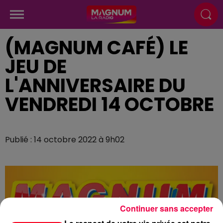
(MAGNUM CAFÉ) LE
JEU DE
L'ANNIVERSAIRE DU
VENDREDI 14 OCTOBRE
Publié : 14 octobre 2022 à 9h02
Continuer sans accepter