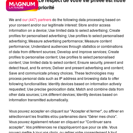
Le respect de votre vie privée est notre
priorité
We and
our (447) partners
do the following data processing based on
your consent and/or our legitimate interest: Store and/or access
information on a device; Use limited data to select advertising; Create
profiles for personalised advertising; Use profiles to select personalised
advertising; Measure advertising performance; Measure content
performance; Understand audiences through statistics or combinations
of data from different sources; Develop and improve services; Create
profiles to personalise content; Use profiles to select personalised
content; Use limited data to select content; Ensure security, prevent and
detect fraud, and fix errors; Deliver and present advertising and content;
Save and communicate privacy choices. These technologies may
process personal data such as IP address and browsing data to offer
following functionalities: Identify devices based on information actively
requested; Use precise geolocation data; Match and combine data from
other data sources; Link different devices; Identify devices based on
Flash infos
information transmitted automatically.
Crédit :
Flash infos
Vous pouvez accepter en cliquant sur "Accepter et fermer", ou affiner en
podcasts/2022/10/20221014-ANNIVERSAIRES.mp3
sélectionnant les finalités et/ou partenaires dans "Gérer mes choix".
Vous pouvez également refuser en cliquant sur "Continuer sans
accepter". Vos préférences ne s'appliqueront que pour ce site. Vous
pouvez mettre à jour vos choix, ou retirer votre consentement à tout