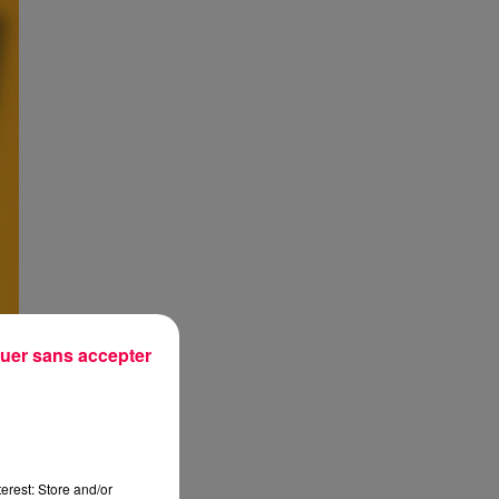
uer sans accepter
erest: Store and/or