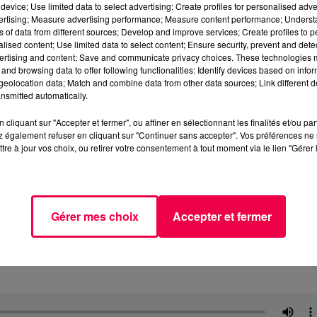
device; Use limited data to select advertising; Create profiles for personalised adver
vertising; Measure advertising performance; Measure content performance; Unders
ns of data from different sources; Develop and improve services; Create profiles to 
alised content; Use limited data to select content; Ensure security, prevent and detect
ertising and content; Save and communicate privacy choices. These technologies
and browsing data to offer following functionalities: Identify devices based on infor
eolocation data; Match and combine data from other data sources; Link different de
nsmitted automatically.
cliquant sur "Accepter et fermer", ou affiner en sélectionnant les finalités et/ou pa
 également refuser en cliquant sur "Continuer sans accepter". Vos préférences ne 
tre à jour vos choix, ou retirer votre consentement à tout moment via le lien "Gérer 
Gérer mes choix
Accepter et fermer