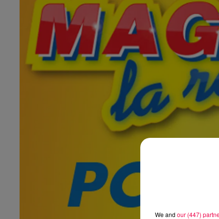
We and
our (447) partn