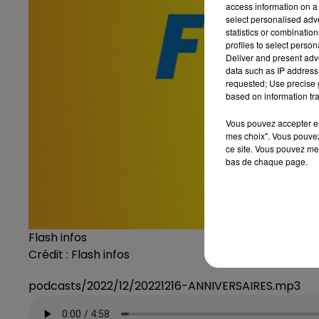
access information on a 
select personalised ad
statistics or combinatio
profiles to select person
Deliver and present adv
data such as IP address 
requested; Use precise g
based on information tra
Vous pouvez accepter en 
mes choix". Vous pouvez
ce site. Vous pouvez met
bas de chaque page.
Flash infos
Crédit :
Flash infos
podcasts/2022/12/20221216-ANNIVERSAIRES.mp3