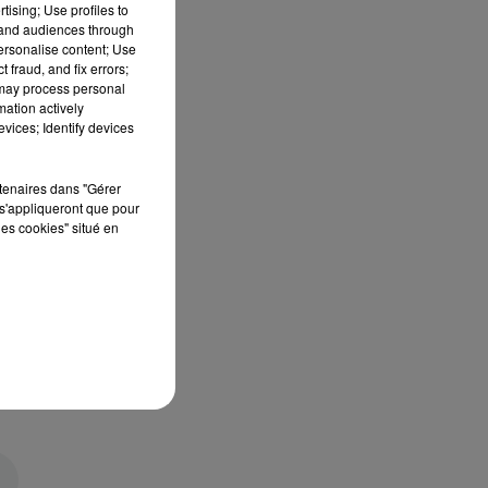
tising; Use profiles to
tand audiences through
personalise content; Use
 fraud, and fix errors;
 may process personal
mation actively
vices; Identify devices
rtenaires dans "Gérer
s'appliqueront que pour
les cookies" situé en