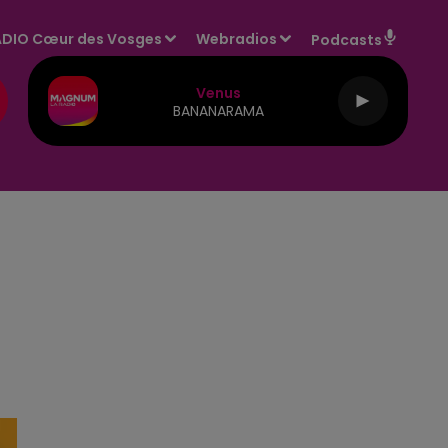
DIO Cœur des Vosges
Webradios
Podcasts
Venus
BANANARAMA