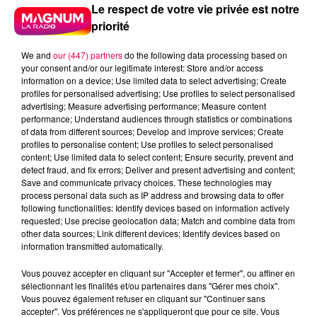
Le respect de votre vie privée est notre
priorité
We and
our (447) partners
do the following data processing based on
your consent and/or our legitimate interest: Store and/or access
information on a device; Use limited data to select advertising; Create
profiles for personalised advertising; Use profiles to select personalised
advertising; Measure advertising performance; Measure content
performance; Understand audiences through statistics or combinations
of data from different sources; Develop and improve services; Create
profiles to personalise content; Use profiles to select personalised
content; Use limited data to select content; Ensure security, prevent and
detect fraud, and fix errors; Deliver and present advertising and content;
Save and communicate privacy choices. These technologies may
process personal data such as IP address and browsing data to offer
following functionalities: Identify devices based on information actively
requested; Use precise geolocation data; Match and combine data from
Flash infos
other data sources; Link different devices; Identify devices based on
Crédit :
Flash infos
information transmitted automatically.
Vous pouvez accepter en cliquant sur "Accepter et fermer", ou affiner en
podcasts/2022/08/2022-08-26-10-10-
sélectionnant les finalités et/ou partenaires dans "Gérer mes choix".
09_20220826_ANNIVERSAIRES.mp3
Vous pouvez également refuser en cliquant sur "Continuer sans
accepter". Vos préférences ne s'appliqueront que pour ce site. Vous