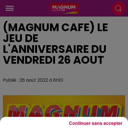
(MAGNUM CAFE) LE
JEU DE
L'ANNIVERSAIRE DU
VENDREDI 26 AOUT
Publié : 26 août 2022 à 8h10
Continuer sans accepter