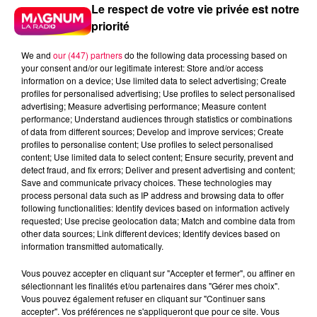
Le respect de votre vie privée est notre
priorité
We and
our (447) partners
do the following data processing based on
your consent and/or our legitimate interest: Store and/or access
information on a device; Use limited data to select advertising; Create
profiles for personalised advertising; Use profiles to select personalised
advertising; Measure advertising performance; Measure content
performance; Understand audiences through statistics or combinations
of data from different sources; Develop and improve services; Create
profiles to personalise content; Use profiles to select personalised
content; Use limited data to select content; Ensure security, prevent and
detect fraud, and fix errors; Deliver and present advertising and content;
Save and communicate privacy choices. These technologies may
process personal data such as IP address and browsing data to offer
following functionalities: Identify devices based on information actively
requested; Use precise geolocation data; Match and combine data from
Flash infos
other data sources; Link different devices; Identify devices based on
Crédit :
Flash infos
information transmitted automatically.
Vous pouvez accepter en cliquant sur "Accepter et fermer", ou affiner en
podcasts/2022/06/2022-06-03-10-04-
sélectionnant les finalités et/ou partenaires dans "Gérer mes choix".
26_20220603_ANNIVERSAIRES.mp3
Vous pouvez également refuser en cliquant sur "Continuer sans
accepter". Vos préférences ne s'appliqueront que pour ce site. Vous