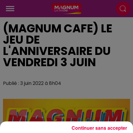
(MAGNUM CAFE) LE
JEU DE
L'ANNIVERSAIRE DU
VENDREDI 3 JUIN
Publié : 3 juin 2022 à 8h04
Continuer sans accepter