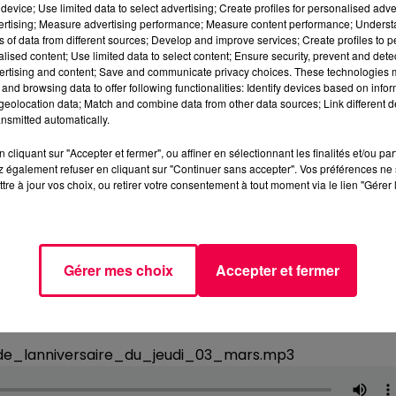
device; Use limited data to select advertising; Create profiles for personalised adver
vertising; Measure advertising performance; Measure content performance; Unders
ns of data from different sources; Develop and improve services; Create profiles to 
alised content; Use limited data to select content; Ensure security, prevent and detect
ertising and content; Save and communicate privacy choices. These technologies
and browsing data to offer following functionalities: Identify devices based on infor
eolocation data; Match and combine data from other data sources; Link different de
nsmitted automatically.
cliquant sur "Accepter et fermer", ou affiner en sélectionnant les finalités et/ou pa
 également refuser en cliquant sur "Continuer sans accepter". Vos préférences ne 
tre à jour vos choix, ou retirer votre consentement à tout moment via le lien "Gérer 
Gérer mes choix
Accepter et fermer
de_lanniversaire_du_jeudi_03_mars.mp3