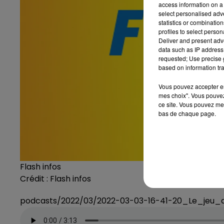
access information on a 
select personalised ad
statistics or combinatio
profiles to select person
Deliver and present adv
data such as IP address 
requested; Use precise g
based on information tra
Vous pouvez accepter en 
mes choix". Vous pouvez
ce site. Vous pouvez met
bas de chaque page.
Flash infos
Crédit :
Flash infos
podcasts/2022/03/2022-03-03-16-41-20_Le_jeu_