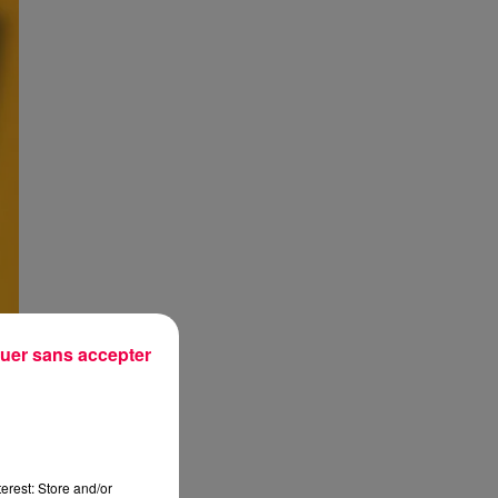
uer sans accepter
erest: Store and/or