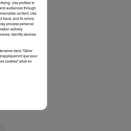
tising; Use profiles to
tand audiences through
personalise content; Use
 fraud, and fix errors;
 may process personal
mation actively
vices; Identify devices
rtenaires dans "Gérer
s'appliqueront que pour
les cookies" situé en