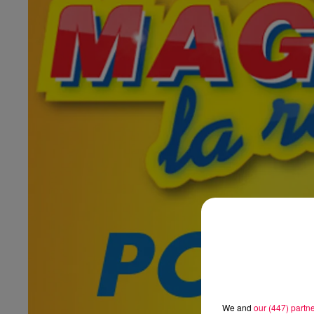
We and
our (447) partn