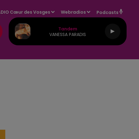
DIO Cœur des Vosges
Webradios
Podcasts
Tandem
VANESSA PARADIS
E