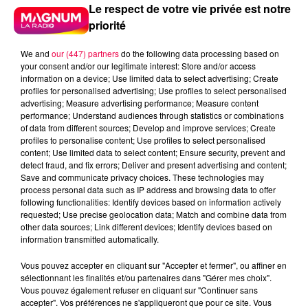
Le respect de votre vie privée est notre
priorité
We and
our (447) partners
do the following data processing based on
your consent and/or our legitimate interest: Store and/or access
information on a device; Use limited data to select advertising; Create
profiles for personalised advertising; Use profiles to select personalised
advertising; Measure advertising performance; Measure content
performance; Understand audiences through statistics or combinations
of data from different sources; Develop and improve services; Create
profiles to personalise content; Use profiles to select personalised
content; Use limited data to select content; Ensure security, prevent and
detect fraud, and fix errors; Deliver and present advertising and content;
Save and communicate privacy choices. These technologies may
process personal data such as IP address and browsing data to offer
following functionalities: Identify devices based on information actively
requested; Use precise geolocation data; Match and combine data from
Flash infos
other data sources; Link different devices; Identify devices based on
Crédit :
Flash infos
information transmitted automatically.
Vous pouvez accepter en cliquant sur "Accepter et fermer", ou affiner en
podcasts/2022/11/Le-jeu-de-lanniversaire-du-jeudi-
sélectionnant les finalités et/ou partenaires dans "Gérer mes choix".
03-novembre.mp3
Vous pouvez également refuser en cliquant sur "Continuer sans
accepter". Vos préférences ne s'appliqueront que pour ce site. Vous