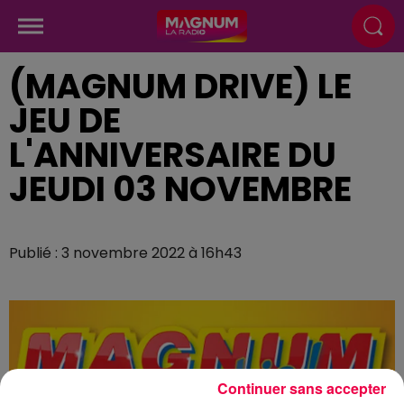
(MAGNUM DRIVE) LE
JEU DE
L'ANNIVERSAIRE DU
JEUDI 03 NOVEMBRE
Publié : 3 novembre 2022 à 16h43
Continuer sans accepter