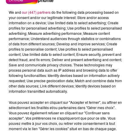
priorité
We and
our (447) partners
do the following data processing based on
your consent and/or our legitimate interest: Store and/or access
information on a device; Use limited data to select advertising; Create
profiles for personalised advertising; Use profiles to select personalised
advertising; Measure advertising performance; Measure content
performance; Understand audiences through statistics or combinations
of data from different sources; Develop and improve services; Create
profiles to personalise content; Use profiles to select personalised
content; Use limited data to select content; Ensure security, prevent and
detect fraud, and fix errors; Deliver and present advertising and content;
Save and communicate privacy choices. These technologies may
process personal data such as IP address and browsing data to offer
following functionalities: Identify devices based on information actively
requested; Use precise geolocation data; Match and combine data from
other data sources; Link different devices; Identify devices based on
information transmitted automatically.
podcasts/2024/02/20240215-ANNIVERSAIRES.mp3
Vous pouvez accepter en cliquant sur "Accepter et fermer", ou affiner en
sélectionnant les finalités et/ou partenaires dans "Gérer mes choix".
Vous pouvez également refuser en cliquant sur "Continuer sans
accepter". Vos préférences ne s'appliqueront que pour ce site. Vous
pouvez mettre à jour vos choix, ou retirer votre consentement à tout
moment via le lien "Gérer les cookies" situé en bas de chaque page.