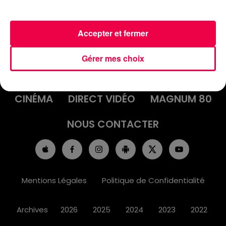
Accepter et fermer
ACCUEIL
INFOS
EMISSIONS
Gérer mes choix
AGENDA
JEUX
PODCASTS
CINÉMA
DIRECT VIDÉO
MAGNUM 80
NOUS CONTACTER
Mentions Légales
Politique de Confidentialité
Archives
2026
2025
2024
2023
2022