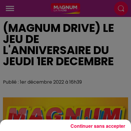
(MAGNUM DRIVE) LE
JEU DE
L'ANNIVERSAIRE DU
JEUDI 1ER DECEMBRE
Publié : 1er décembre 2022 à 16h39
Continuer sans accepter