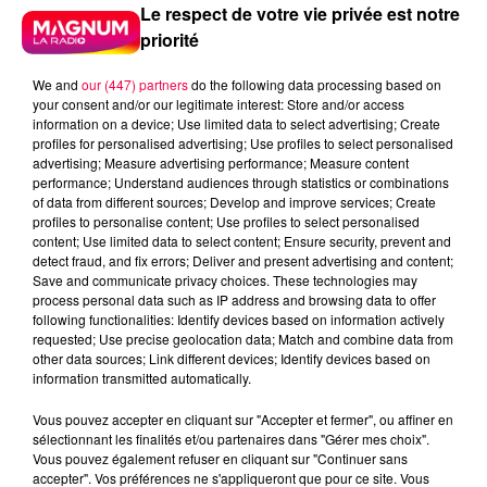
Le respect de votre vie privée est notre
priorité
We and
our (447) partners
do the following data processing based on
your consent and/or our legitimate interest: Store and/or access
information on a device; Use limited data to select advertising; Create
profiles for personalised advertising; Use profiles to select personalised
advertising; Measure advertising performance; Measure content
performance; Understand audiences through statistics or combinations
of data from different sources; Develop and improve services; Create
profiles to personalise content; Use profiles to select personalised
content; Use limited data to select content; Ensure security, prevent and
detect fraud, and fix errors; Deliver and present advertising and content;
Save and communicate privacy choices. These technologies may
process personal data such as IP address and browsing data to offer
following functionalities: Identify devices based on information actively
requested; Use precise geolocation data; Match and combine data from
Flash infos
other data sources; Link different devices; Identify devices based on
Crédit :
Flash infos
information transmitted automatically.
Vous pouvez accepter en cliquant sur "Accepter et fermer", ou affiner en
podcasts/2022/12/Le-jeu-de-lanniversaire-du-jeudi-
sélectionnant les finalités et/ou partenaires dans "Gérer mes choix".
1er-decembre.mp3
Vous pouvez également refuser en cliquant sur "Continuer sans
accepter". Vos préférences ne s'appliqueront que pour ce site. Vous