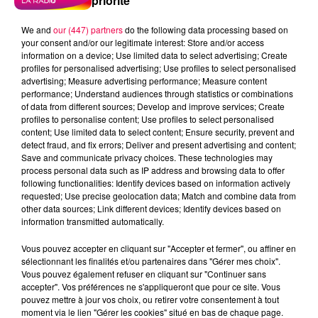
priorité
We and
our (447) partners
do the following data processing based on
your consent and/or our legitimate interest: Store and/or access
information on a device; Use limited data to select advertising; Create
profiles for personalised advertising; Use profiles to select personalised
advertising; Measure advertising performance; Measure content
performance; Understand audiences through statistics or combinations
of data from different sources; Develop and improve services; Create
profiles to personalise content; Use profiles to select personalised
content; Use limited data to select content; Ensure security, prevent and
detect fraud, and fix errors; Deliver and present advertising and content;
Save and communicate privacy choices. These technologies may
process personal data such as IP address and browsing data to offer
following functionalities: Identify devices based on information actively
requested; Use precise geolocation data; Match and combine data from
other data sources; Link different devices; Identify devices based on
information transmitted automatically.
podcasts/2024/02/20240201-ANNIVERSAIRES.mp3
Vous pouvez accepter en cliquant sur "Accepter et fermer", ou affiner en
sélectionnant les finalités et/ou partenaires dans "Gérer mes choix".
Vous pouvez également refuser en cliquant sur "Continuer sans
accepter". Vos préférences ne s'appliqueront que pour ce site. Vous
pouvez mettre à jour vos choix, ou retirer votre consentement à tout
moment via le lien "Gérer les cookies" situé en bas de chaque page.