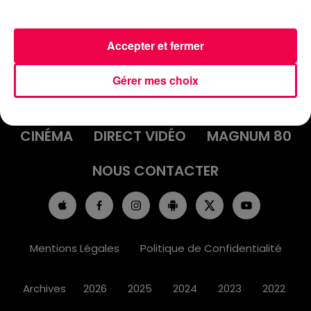
Accepter et fermer
ACCUEIL
INFOS
EMISSIONS
Gérer mes choix
AGENDA
JEUX
PODCASTS
CINÉMA
DIRECT VIDÉO
MAGNUM 80
NOUS CONTACTER
Mentions Légales
Politique de Confidentialité
Archives
2026
2025
2024
2023
2022