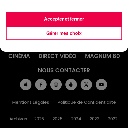
Accepter et fermer
ACCUEIL
INFOS
EMISSIONS
Gérer mes choix
AGENDA
JEUX
PODCASTS
CINÉMA
DIRECT VIDÉO
MAGNUM 80
NOUS CONTACTER
Mentions Légales
Politique de Confidentialité
Archives
2026
2025
2024
2023
2022