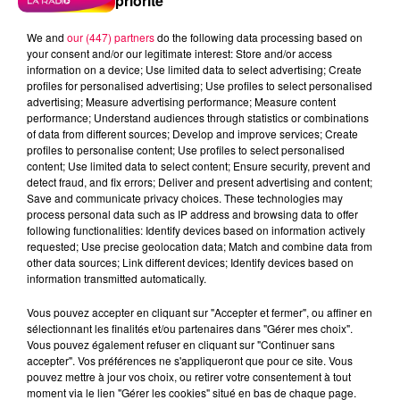
priorité
We and
our (447) partners
do the following data processing based on
your consent and/or our legitimate interest: Store and/or access
information on a device; Use limited data to select advertising; Create
profiles for personalised advertising; Use profiles to select personalised
advertising; Measure advertising performance; Measure content
performance; Understand audiences through statistics or combinations
of data from different sources; Develop and improve services; Create
profiles to personalise content; Use profiles to select personalised
content; Use limited data to select content; Ensure security, prevent and
detect fraud, and fix errors; Deliver and present advertising and content;
Save and communicate privacy choices. These technologies may
process personal data such as IP address and browsing data to offer
following functionalities: Identify devices based on information actively
requested; Use precise geolocation data; Match and combine data from
other data sources; Link different devices; Identify devices based on
information transmitted automatically.
podcasts/2024/05/20240502-ANNIVERSAIRES.mp3
Vous pouvez accepter en cliquant sur "Accepter et fermer", ou affiner en
sélectionnant les finalités et/ou partenaires dans "Gérer mes choix".
Vous pouvez également refuser en cliquant sur "Continuer sans
accepter". Vos préférences ne s'appliqueront que pour ce site. Vous
pouvez mettre à jour vos choix, ou retirer votre consentement à tout
moment via le lien "Gérer les cookies" situé en bas de chaque page.